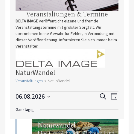
Veranstaltungen & Termine
DELTA IMAGE
veröffentlicht eigene und fremde
Veranstaltungstermine mit größter Sorgfalt. Wir
übernehmen keine Gewähr für Fehler, in Verbindung mit
dieser Veröffentlichung. Informieren Sie sich immer beim
Veranstalter.
NaturWandel
Veranstaltungen
NaturWandel
Veranstaltungen
Veranstaltu
Veranst
06.08.2026
Suche
Tag
für
Suche
Ansicht
Datum
6.
und
Navigat
Ganztägig
wählen.
August
Ansichten,
2026
Navigation