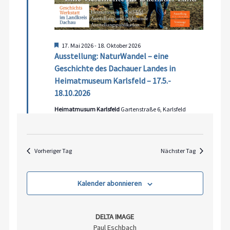
Hervorgehoben
17. Mai 2026
-
18. Oktober 2026
Ausstellung: NaturWandel – eine
Geschichte des Dachauer Landes in
Heimatmuseum Karlsfeld – 17.5.-
18.10.2026
Heimatmusum Karlsfeld
Gartenstraße 6, Karlsfeld
Vorheriger Tag
Nächster Tag
Kalender abonnieren
DELTA IMAGE
Paul Eschbach