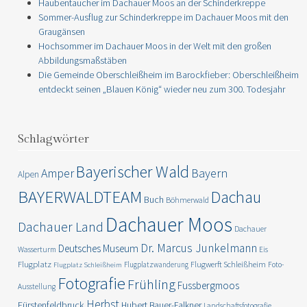
Haubentaucher im Dachauer Moos an der Schinderkreppe
Sommer-Ausflug zur Schinderkreppe im Dachauer Moos mit den
Graugänsen
Hochsommer im Dachauer Moos in der Welt mit den großen
Abbildungsmaßstäben
Die Gemeinde Oberschleißheim im Barockfieber: Oberschleißheim
entdeckt seinen „Blauen König“ wieder neu zum 300. Todesjahr
Schlagwörter
Bayerischer Wald
Amper
Bayern
Alpen
BAYERWALDTEAM
Dachau
Buch
Böhmerwald
Dachauer Moos
Dachauer Land
Dachauer
Dr. Marcus Junkelmann
Deutsches Museum
Wasserturm
Eis
Flugplatz
Flugwerft Schleißheim
Flugplatzwanderung
Foto-
Flugplatz Schleißheim
Fotografie
Frühling
Fussbergmoos
Ausstellung
Herbst
Fürstenfeldbruck
Hubert Bauer-Falkner
Landschaftsfotografie