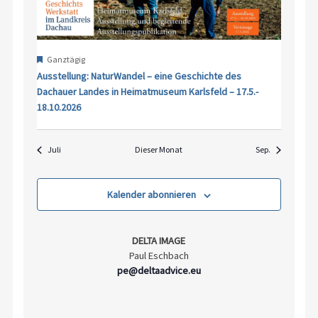
Hervorgehoben
Ganztägig
Ausstellung: NaturWandel – eine Geschichte des
Dachauer Landes in Heimatmuseum Karlsfeld – 17.5.-
18.10.2026
Juli
Dieser Monat
Sep.
Kalender abonnieren
DELTA IMAGE
Paul Eschbach
pe@deltaadvice.eu