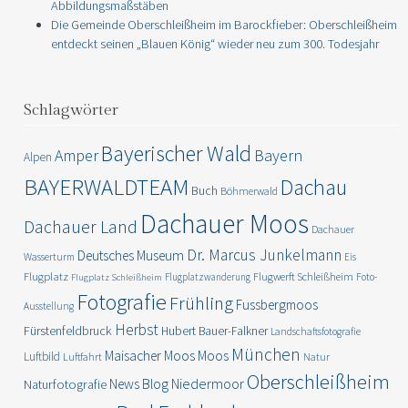
Abbildungsmaßstäben
Die Gemeinde Oberschleißheim im Barockfieber: Oberschleißheim
entdeckt seinen „Blauen König“ wieder neu zum 300. Todesjahr
Schlagwörter
Bayerischer Wald
Amper
Bayern
Alpen
BAYERWALDTEAM
Dachau
Buch
Böhmerwald
Dachauer Moos
Dachauer Land
Dachauer
Dr. Marcus Junkelmann
Deutsches Museum
Wasserturm
Eis
Flugplatz
Flugwerft Schleißheim
Flugplatzwanderung
Foto-
Flugplatz Schleißheim
Fotografie
Frühling
Fussbergmoos
Ausstellung
Herbst
Fürstenfeldbruck
Hubert Bauer-Falkner
Landschaftsfotografie
München
Moos
Maisacher Moos
Luftbild
Luftfahrt
Natur
Oberschleißheim
News Blog
Niedermoor
Naturfotografie