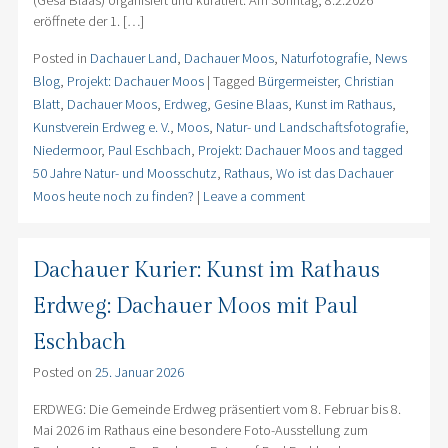
(Gesa Blaas) organisiert und kuratiert. Am Sonntag, 8.2.2026
eröffnete der 1. […]
Posted in
Dachauer Land
,
Dachauer Moos
,
Naturfotografie
,
News
Blog
,
Projekt: Dachauer Moos
|
Tagged
Bürgermeister
,
Christian
Blatt
,
Dachauer Moos
,
Erdweg
,
Gesine Blaas
,
Kunst im Rathaus
,
Kunstverein Erdweg e. V.
,
Moos
,
Natur- und Landschaftsfotografie
,
Niedermoor
,
Paul Eschbach
,
Projekt: Dachauer Moos and tagged
50 Jahre Natur- und Moosschutz
,
Rathaus
,
Wo ist das Dachauer
Moos heute noch zu finden?
|
Leave a comment
Dachauer Kurier: Kunst im Rathaus
Erdweg: Dachauer Moos mit Paul
Eschbach
Posted on
25. Januar 2026
ERDWEG: Die Gemeinde Erdweg präsentiert vom 8. Februar bis 8.
Mai 2026 im Rathaus eine besondere Foto-Ausstellung zum