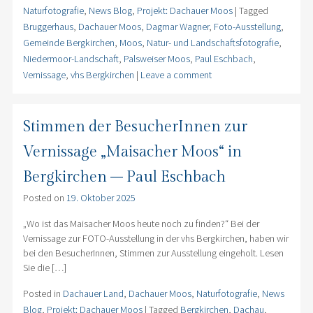
Naturfotografie
,
News Blog
,
Projekt: Dachauer Moos
|
Tagged
Bruggerhaus
,
Dachauer Moos
,
Dagmar Wagner
,
Foto-Ausstellung
,
Gemeinde Bergkirchen
,
Moos
,
Natur- und Landschaftsfotografie
,
Niedermoor-Landschaft
,
Palsweiser Moos
,
Paul Eschbach
,
Vernissage
,
vhs Bergkirchen
|
Leave a comment
Stimmen der BesucherInnen zur
Vernissage „Maisacher Moos“ in
Bergkirchen – Paul Eschbach
Posted on
19. Oktober 2025
„Wo ist das Maisacher Moos heute noch zu finden?“ Bei der
Vernissage zur FOTO-Ausstellung in der vhs Bergkirchen, haben wir
bei den BesucherInnen, Stimmen zur Ausstellung eingeholt. Lesen
Sie die […]
Posted in
Dachauer Land
,
Dachauer Moos
,
Naturfotografie
,
News
Blog
,
Projekt: Dachauer Moos
|
Tagged
Bergkirchen
,
Dachau
,