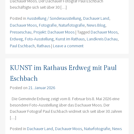
Dachauer Moos. Der Dachauer Fotograf Paul Eschbach
beschäftigte sich seit über 30 […]
Posted in
Ausstellung / Sonderausstellung
,
Dachauer Land
,
Dachauer Moos
,
Fotografie
,
Naturfotografie
,
News Blog
,
Presseschau
,
Projekt: Dachauer Moos
|
Tagged
Dachauer Moos
,
Erdweg
,
Foto-Ausstellung
,
Kunst im Rathaus
,
Landkreis Dachau
,
Paul Eschbach
,
Rathaus
|
Leave a comment
KUNST im Rathaus Erdweg mit Paul
Eschbach
Posted on
21. Januar 2026
Die Gemeinde Erdweg zeigt vom 8. Februar bis 8. Mai 2026 eine
besondere Foto-Ausstellung über das Dachauer Moos. Der
Dachauer Fotograf Paul Eschbach widmet sich seit über 30 Jahren
[…]
Posted in
Dachauer Land
,
Dachauer Moos
,
Naturfotografie
,
News