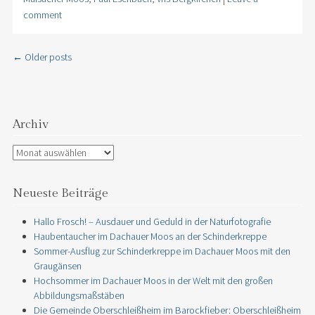
comment
←
Older posts
Post navigation
Archiv
Archiv
Neueste Beiträge
Hallo Frosch! – Ausdauer und Geduld in der Naturfotografie
Haubentaucher im Dachauer Moos an der Schinderkreppe
Sommer-Ausflug zur Schinderkreppe im Dachauer Moos mit den
Graugänsen
Hochsommer im Dachauer Moos in der Welt mit den großen
Abbildungsmaßstäben
Die Gemeinde Oberschleißheim im Barockfieber: Oberschleißheim