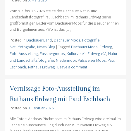
Posted on
9. Mai 2026
Vom 9.2. bis 8.5.2026 stellte der Dachauer Natur- und
Landschaftsfotograf Paul Eschbach im Rathaus Erdweg seine
großformatigen Bilder vom Dachauer Moos für die BesucherInnen
und BürgerInnen aus. »Wo ist das […]
Posted in
Dachauer Land
,
Dachauer Moos
,
Fotografie
,
Naturfotografie
,
News Blog
|
Tagged
Dachauer Moos
,
Erdweg
,
Foto-Ausstellung
,
Fussbergmoos
,
Kulturverein Erdweg e.V.
,
Natur-
und Landschaftsfotografie
,
Niedermoor
,
Palsweiser Moos
,
Paul
Eschbach
,
Rathaus Erdweg
|
Leave a comment
Vernissage Foto-Ausstellung im
Rathaus Erdweg mit Paul Eschbach
Posted on
9. Februar 2026
Alle Fotos: Andreas Pirchmoser Im Rathaus Erdweg wird dreimal im
Jahr eine Kunstausstellung durch den Kulturverein Erdweg e. V.