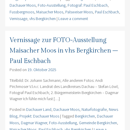
Dachauer Moos
,
Foto-Ausstellung
,
Fotograf: Paul Eschbach
,
Fussbergmoos
,
Maisacher Moos
,
Palsweiser Moos
,
Paul Eschbach
,
Vernissage
,
vhs Bergkirchen
|
Leave a comment
Vernissage zur FOTO-Ausstellung
Maisacher Moos in vhs Bergkirchen –
Paul Eschbach
Posted on
19. Oktober 2025
Titelbild: Dr. Johann Sachmann; Alle anderen Fotos: Andi
Pirchmoser V.l.n.r.: Landrat des Landkreises Dachau – Stefan Löwl;
Fotograf Paul Eschbach; 2. Bürgermeisterin Bergkirchen – Dagmar
Wagner Ich fühle mich fast […]
Posted in
Dachauer Land
,
Dachauer Moos
,
Naturfotografie
,
News
Blog
,
Projekt: Dachauer Moos
|
Tagged
Bergkirchen
,
Dachauer
Moos
,
Dagmar Wagner
,
Foto-Ausstellung
,
Gemeinde Bergkirchen
,
Maisacher Moos
,
Paul Eschbach
,
vhs Bergkirchen
|
Leave a