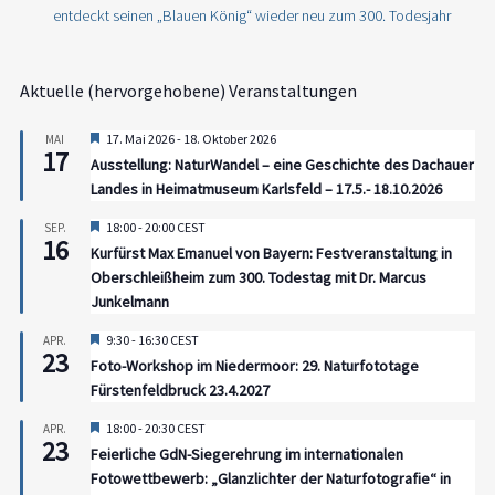
entdeckt seinen „Blauen König“ wieder neu zum 300. Todesjahr
Aktuelle (hervorgehobene) Veranstaltungen
Hervorgehoben
17. Mai 2026
-
18. Oktober 2026
MAI
17
Ausstellung: NaturWandel – eine Geschichte des Dachauer
Landes in Heimatmuseum Karlsfeld – 17.5.- 18.10.2026
Hervorgehoben
18:00
-
20:00
CEST
SEP.
16
Kurfürst Max Emanuel von Bayern: Festveranstaltung in
Oberschleißheim zum 300. Todestag mit Dr. Marcus
Junkelmann
Hervorgehoben
9:30
-
16:30
CEST
APR.
23
Foto-Workshop im Niedermoor: 29. Naturfototage
Fürstenfeldbruck 23.4.2027
Hervorgehoben
18:00
-
20:30
CEST
APR.
23
Feierliche GdN-Siegerehrung im internationalen
Fotowettbewerb: „Glanzlichter der Naturfotografie“ in