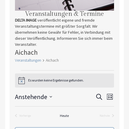
Veranstaltungen & Termine
DELTA IMAGE
veröffentlicht eigene und fremde
Veranstaltungstermine mit größter Sorgfalt. Wir
übernehmen keine Gewähr für Fehler, in Verbindung mit
dieser Veröffentlichung. Informieren Sie sich immer beim
Veranstalter.
Aichach
Veranstaltungen
Aichach
Veranstaltungen
Es wurden keine Ergebnisse gefunden.
Hinweis
Veranstaltu
Veranst
Anstehende
Suche
Liste
Suche
Ansicht
Datum
und
Navigat
wählen.
Ansichten,
Heute
Vorherige
Nächste
Veranstaltungen
Veranstaltungen
Navigation