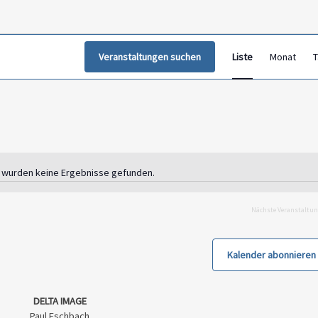
Verans
Veranstaltungen suchen
Liste
Monat
Ansic
T
Navig
 wurden keine Ergebnisse gefunden.
Hinweis
Nächste
Veranstaltu
Kalender abonnieren
DELTA IMAGE
Paul Eschbach