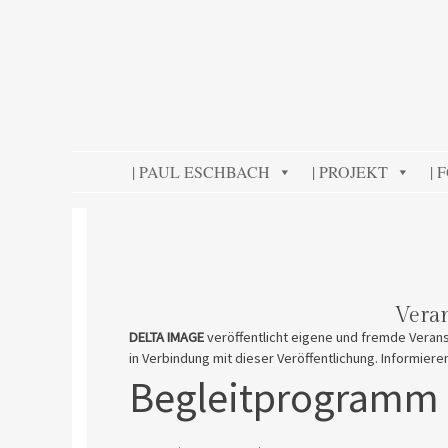
DELTA IMAGE
Professionelle Fotografie visuell erleben
SKIP TO CONTENT
| PAUL ESCHBACH
| PROJEKT
| 
Vera
DELTA IMAGE
veröffentlicht eigene und fremde Verans
in Verbindung mit dieser Veröffentlichung. Informiere
Begleitprogramm