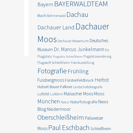
BAYERWALDTEAM
Bayern
Dachau
Buch
Böhmerwald
Dachauer
Dachauer Land
Moos
Deutsches
Dachauer Wasserturm
Dr. Marcus Junkelmann
Museum
Eis
Flugplatz
Flugplatzwanderung
Flugplatz Schleißheim
Flugwerft Schleißheim
Foto-Ausstellung
Fotografie
Frühling
Herbst
Fussbergmoos
Fürstenfeldbruck
Hubert Bauer-Falkner
Landschaftsfotografie
Moos
Maisacher Moos
Luftbild
Luftfahrt
München
News
Naturfotografie
Natur
Blog
Niedermoor
Oberschleißheim
Palsweiser
Paul Eschbach
Moos
Schleißheim