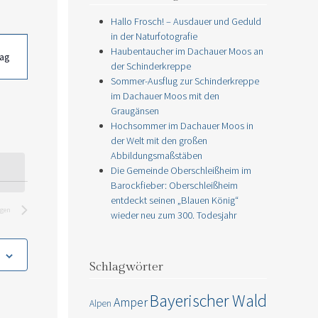
Hallo Frosch! – Ausdauer und Geduld
in der Naturfotografie
taltung
Haubentaucher im Dachauer Moos an
hten-
ag
der Schinderkreppe
ation
Sommer-Ausflug zur Schinderkreppe
im Dachauer Moos mit den
Graugänsen
Hochsommer im Dachauer Moos in
der Welt mit den großen
Abbildungsmaßstäben
Die Gemeinde Oberschleißheim im
Barockfieber: Oberschleißheim
entdeckt seinen „Blauen König“
ngen
wieder neu zum 300. Todesjahr
Schlagwörter
Bayerischer Wald
Amper
Alpen