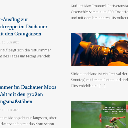
Kurfürst Max Emanuel: Festveranst
Oberschleißheim zum 300. Todesta
und mit dem bekannten Historiker 
-Ausflug zur
rkreppe im Dachauer
it den Graugänsen
t: 16. Juli 2026
rlauf zeigt sich die Natur immer
cht des Tages um Mittag wandelt
Süddeutschland ist ein Festival der
Sonntag) mit freiem Eintritt und fi
Fürstenfeldbruck […]
mmer im Dachauer Moos
Welt mit den großen
ungsmaßstäben
t: 13. Juli 2026
r im Moos geht nun langsam, aber
ndwirtschaft steht das Korn schon