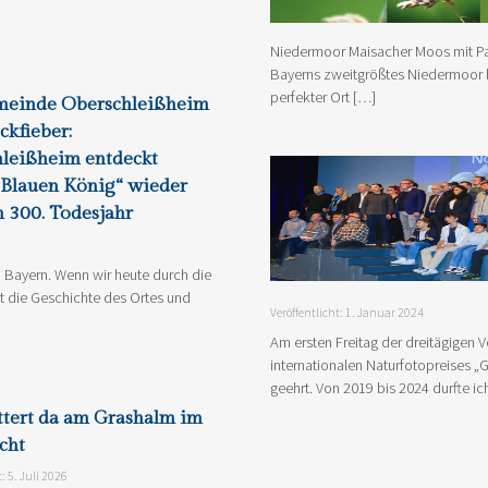
Niedermoor Maisacher Moos mit Pa
Bayerns zweitgrößtes Niedermoor li
perfekter Ort […]
meinde Oberschleißheim
ckfieber:
leißheim entdeckt
„Blauen König“ wieder
 300. Todesjahr
on Bayern. Wenn wir heute durch die
 die Geschichte des Ortes und
Veröffentlicht: 1. Januar 2024
Am ersten Freitag der dreitägigen 
internationalen Naturfotopreises „G
geehrt. Von 2019 bis 2024 durfte 
ttert da am Grashalm im
cht
t: 5. Juli 2026