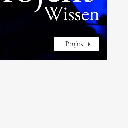
| Erleben
| Projekt