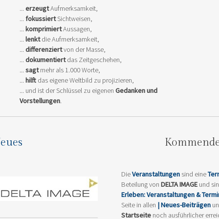
...
erzeugt
Aufmerksamkeit,
...
fokussiert
Sichtweisen,
...
komprimiert
Aussagen,
...
lenkt
die Aufmerksamkeit,
...
differenziert
von der Masse,
...
dokumentiert
das Zeitgeschehen,
...
sagt
mehr als 1.000 Worte,
...
hilft
das eigene Weltbild zu projizieren,
... und ist der Schlüssel zu eigenen
Gedanken und
Vorstellungen
.
eues
Kommend
Die
Veranstaltungen
sind eine
Ter
Beteilung von
DELTA IMAGE
und si
Erleben: Veranstaltungen & Term
Seite in allen
| Neues-Beiträgen
un
Startseite
noch ausführlicher errei