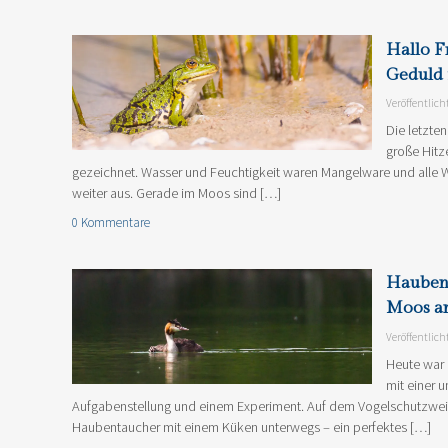
Hallo F
Geduld 
Veröffentlich
Die letzt
große Hit
gezeichnet. Wasser und Feuchtigkeit waren Mangelware und alle 
weiter aus. Gerade im Moos sind […]
0 Kommentare
Hauben
Moos an
Veröffentlich
Heute war 
mit einer 
Aufgabenstellung und einem Experiment. Auf dem Vogelschutzweihe
Haubentaucher mit einem Küken unterwegs – ein perfektes […]