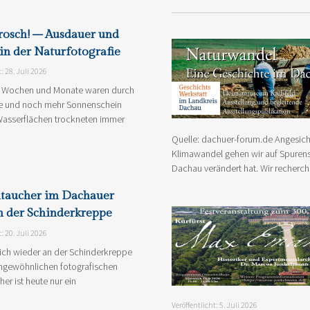
rosch! – Ausdauer und
in der Naturfotografie
t: 28. Juli 2026
en Wochen und Monate waren durch
ze und noch mehr Sonnenschein
Wasserflächen trockneten immer
Quelle: dachuer-forum.de Angesicht
Klimawandel gehen wir auf Spurens
Dachau verändert hat. Wir recherch
taucher im Dachauer
 der Schinderkreppe
t: 20. Juli 2026
ich wieder an der Schinderkreppe
ungewöhnlichen fotografischen
r ist heute nur ein
Veröffentlicht: 5. Juli 2026