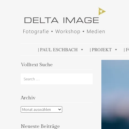
DELTA IMAGE
Professionelle Fotografie visuell erleben
SKIP TO CONTENT
| PAUL ESCHBACH
| PROJEKT
| 
Volltext Suche
Search
Archiv
Archiv
Neueste Beiträge