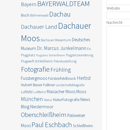
BAYERWALDTEAM
Bayern
Website
Dachau
Buch
Böhmerwald
Nachricht
Dachauer
Dachauer Land
Moos
Deutsches
Dachauer Wasserturm
Dr. Marcus Junkelmann
Museum
Eis
Flugplatz
Flugplatzwanderung
Flugplatz Schleißheim
Flugwerft Schleißheim
Foto-Ausstellung
Fotografie
Frühling
Herbst
Fussbergmoos
Fürstenfeldbruck
Hubert Bauer-Falkner
Landschaftsfotografie
Moos
Maisacher Moos
Luftbild
Luftfahrt
München
News
Naturfotografie
Natur
Blog
Niedermoor
Oberschleißheim
Palsweiser
Paul Eschbach
Moos
Schleißheim