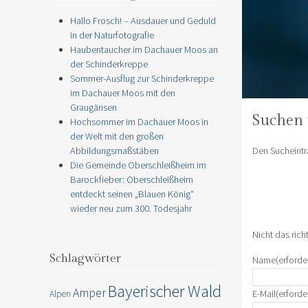
Hallo Frosch! – Ausdauer und Geduld
in der Naturfotografie
Haubentaucher im Dachauer Moos an
der Schinderkreppe
Sommer-Ausflug zur Schinderkreppe
im Dachauer Moos mit den
Graugänsen
Suchen 
Hochsommer im Dachauer Moos in
der Welt mit den großen
Den Sucheintra
Abbildungsmaßstäben
Die Gemeinde Oberschleißheim im
Barockfieber: Oberschleißheim
entdeckt seinen „Blauen König“
wieder neu zum 300. Todesjahr
Nicht das rich
Schlagwörter
Name
(erforde
Bayerischer Wald
Amper
E-Mail
(erforde
Alpen