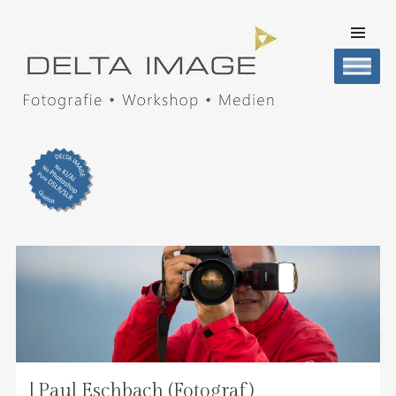
SKIP TO
CONTENT
Men
DELTA IMAGE
Professionelle Fotografie visuell erleben
| Paul Eschbach (Fotograf)