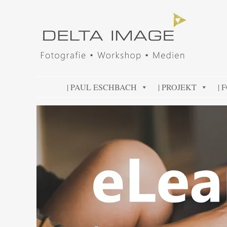
DELTA IMAGE
Professionelle Fotografie visuell erleben
SKIP TO CONTENT
| PAUL ESCHBACH
| PROJEKT
| 