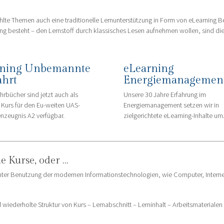
lte Themen auch eine traditionelle Lernunterstützung in Form von eLearning Begl
ng besteht – den Lernstoff durch klassisches Lesen aufnehmen wollen, sind di
rning Unbemannte
eLearning
ahrt
Energiemanagemen
hrbücher sind jetzt auch als
Unsere 30 Jahre Erfahrung im
 Kurs für den Eu-weiten UAS-
Energiemanagement setzen wir in
enzeugnis A2 verfügbar.
zielgerichtete eLearning-Inhalte um
e Kurse, oder …
ns unter Benutzung der modernen Informationstechnologien, wie Computer, Inter
d wiederholte Struktur von Kurs – Lernabschnitt – Lerninhalt – Arbeitsmateriale