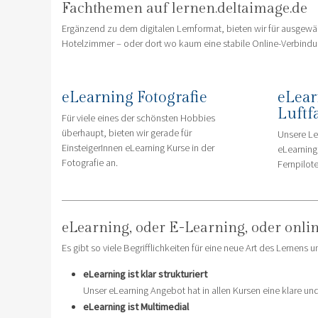
Fachthemen auf lernen.deltaimage.de
Ergänzend zu dem digitalen Lernformat, bieten wir für ausgewäh
Hotelzimmer – oder dort wo kaum eine stabile Online-Verbindu
eLearning Fotografie
eLea
Luftf
Für viele eines der schönsten Hobbies
überhaupt, bieten wir gerade für
Unsere Le
EinsteigerInnen eLearning Kurse in der
eLearning
Fotografie an.
Fernpilot
eLearning, oder E-Learning, oder onlin
Es gibt so viele Begrifflichkeiten für eine neue Art des Lerne
eLearning ist klar strukturiert
Unser eLearning Angebot hat in allen Kursen eine klare un
eLearning ist Multimedial