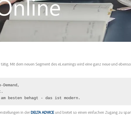
ung tätig. Mit dem neuen Segment des eLearnings wird eine ganz neue und ebens
-Demand, 

. 

 am besten behagt - das ist modern.
enstellungen in der
DELTA ADVICE
und bietet so einen einfachen Zugang zu spa