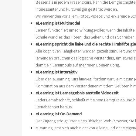
Besser als in jedem Präsenzkurs, kann die Lerngeschichte
interessanter und kurzweiliger gestaltet werden.
Wir verwenden vor allem Fotos, Videos und erklärende S
eLearning ist Multimodal
Lernen funktioniert umso wirkungsvoller, wenn die Inhalte
Schule war dies das Hören, das Sehen und das Schreiben. 
eLearning spricht die linke und die rechte Hirnhälfte g
Alle kognitiven Fähigkeiten werden gezielt stimuliert und
lernenden brauchen das logische Verständnis, um etwas zu 
damit ein Lernimpuls auf mehreren Ebenen übrig.
eLearning ist Interaktiv
Über den eLearning Kurs hinweg, fordern wir Sie mit zum j
Kombination aus dem Verstandenen mit dem Geübten hinte
eLearning ist Lernergebnis anstelle Videozeit
Jeder Lernabschnitt, schließt mit einem Lernquiz ab und hil
Lernabschnitt heraus.
eLearning ist On-Demand
Der Zugang erfolgt über einen üblichen Web-Browser, Sie l
eLearning lernt sich auch nicht von Alleine und ohne eige