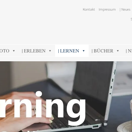
Kontakt
Impressum
| Neues
FOTO
| ERLEBEN
| LERNEN
| BÜCHER
| 