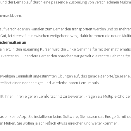
 und der Lernablauf durch eine passende Zuspielung von verschiedenen Multimed
chemaskizzen.
 auf verschiedenen Kanälen zum Lernenden transportiert werden und so mehrere 
Gut, letzteres fällt inzwischen weitgehend weg, dafür kommen die neuen Multi
leichermaßen an
 trainiert. In den eLearning Kursen wird die Linke Gehirnhälfte mit den mathe
verstehen. Für andere Lernenden sprechen wir gezielt die rechte Gehirnhälfte 
eweiligen Lerninhalt angestimmten Übungen auf, das gerade gehörte/gelesene, s
rlässt einen nachhaltigen und wiederholbaren Lern-Impuls.
ft Ihnen, Ihren eigenen Lernfortschritt zu bewerten. Fragen als Multiple-Choice 
aden keine App, Sie installieren keine Software, Sie nutzen das Endgerät mit 
nen Mühen. Sie wollen ja schließlich etwas erreichen und weiter kommen.