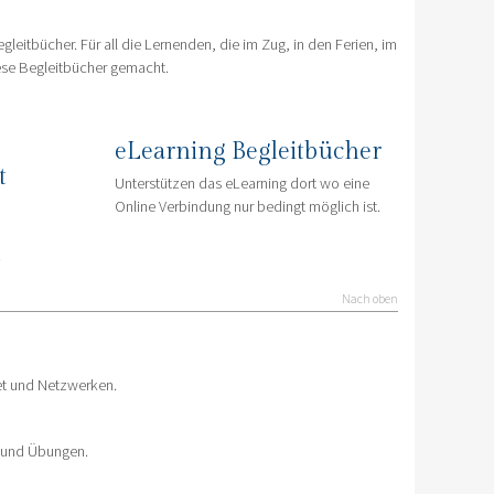
eitbücher. Für all die Lernenden, die im Zug, in den Ferien, im
ese Begleitbücher gemacht.
eLearning Begleitbücher
t
Unterstützen das eLearning dort wo eine
Online Verbindung nur bedingt möglich ist.
.
Nach oben
net und Netzwerken.
n und Übungen.