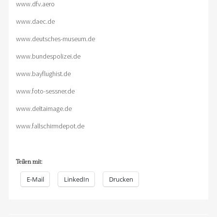
www.dfv.aero
www.daec.de
www.deutsches-museum.de
www.bundespolizei.de
www.bayflughist.de
www.foto-sessner.de
www.deltaimage.de
www.fallschirmdepot.de
Teilen mit:
E-Mail
LinkedIn
Drucken