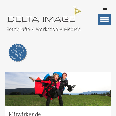
SKIP TO
CONTENT
Men
DELTA IMAGE
Professionelle Fotografie visuell erleben
Mitwirkende