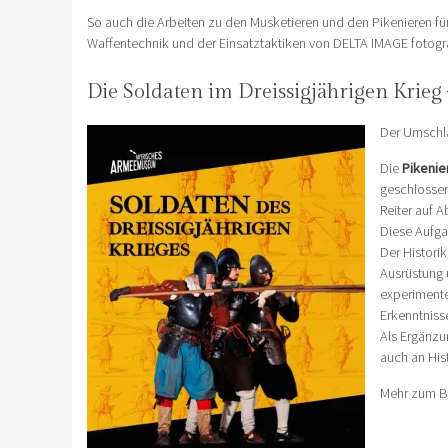
So auch die Arbeiten zu den Musketieren und den Pikenieren für
Waffentechnik und der Einsatztaktiken von DELTA IMAGE fotograf
Die Soldaten im Dreissigjährigen Krieg
Der Umschl
Die
Pikenie
geschlossen
Reiter auf 
Diese Aufga
Der Histori
Ausrüstung 
experimente
Erkenntniss
Als Ergänzu
auch an His
Mehr zum B