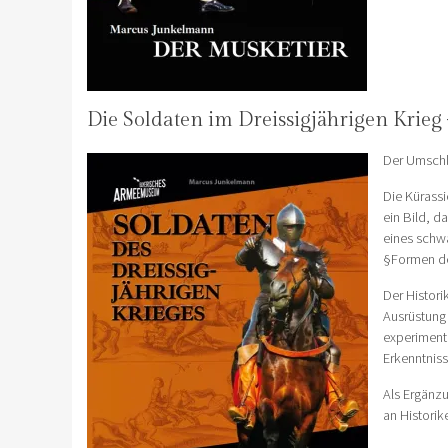
Die Soldaten im Dreissigjährigen Krieg
Der Umschl
Die Kürassi
ein Bild, d
eines schw
§Formen de
Der Histori
Ausrüstung 
experiment
Erkenntniss
Als Ergänz
an Historik