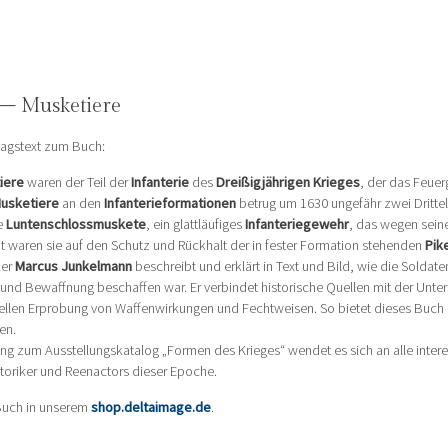
 – Musketiere
agstext zum Buch:
iere
waren der Teil der
Infanterie
des
Dreißigjährigen Krieges
, der das Feuer
usketiere
an den
Infanterieformationen
betrug um 1630 ungefähr zwei Drittel.
e
Luntenschlossmuskete
, ein glattläufiges
Infanteriegewehr
, das wegen seine
t waren sie auf den Schutz und Rückhalt der in fester Formation stehenden
Pik
ker
Marcus Junkelmann
beschreibt und erklärt in Text und Bild, wie die Soldat
und Bewaffnung beschaffen war. Er verbindet historische Quellen mit der Unte
ellen Erprobung von Waffenwirkungen und Fechtweisen. So bietet dieses Buch
en.
ng zum Ausstellungskatalog „Formen des Krieges“ wendet es sich an alle inter
toriker und Reenactors dieser Epoche.
uch in unserem
shop.deltaimage.de
.