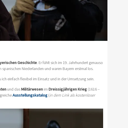
yerischen Geschichte
. Er fühlt sich im 19. Jahrhundert genauso
den spanischen Niederlanden und waren Bayern erstmal los.
ich einfach flexibel im Einsatz und in der Umsetzung sein.
aten
und das
Militärwesen
im
Dreissigjährigen Krieg
(1616 –
ngreiche
Ausstellungskatalog
(
in dem Link als kostenloser