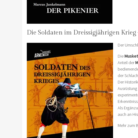
Die Soldaten im Dreissigjährigen Krieg
Der Umschl
Die
Musket
Anteil der
M
bedienend
der Schlach
Der Histori
Ausrüstung 
experiment
Erkenntniss
Als Ergänzu
auch an His
Mehr zum B