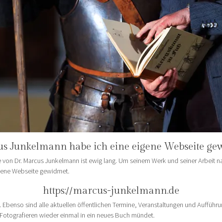
us Junkelmann habe ich eine eigene Webseite ge
 von Dr. Marcus Junkelmann ist ewig lang. Um seinem Werk und seiner Arbeit nac
igene Webseite gewidmet.
https://marcus-junkelmann.de
. Ebenso sind alle aktuellen öffentlichen Termine, Veranstaltungen und Aufführ
tografieren wieder einmal in ein neues Buch mündet.