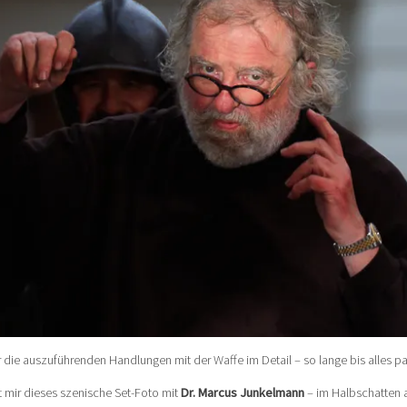
er die auszuführenden Handlungen mit der Waffe im Detail – so lange bis alles pa
gt mir dieses szenische Set-Foto mit
Dr. Marcus Junkelmann
– im Halbschatten 