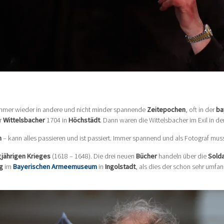
immer wieder in andere und nicht minder spannende
Zeitepochen
, oft in der
ba
er
Wittelsbacher
1704 in
Höchstädt
. Dann waren die Wittelsbacher im Exil in 
n
– kann alles passieren und ist passiert. Immer spannend und als Fotograf muss 
gjährigen Krieges
(1618 – 1648). Die drei neuen
Bücher
handeln über die
Sold
g
im
Bayerischen Armeemuseum
in
Ingolstadt
, als dies der schon sehr umfa