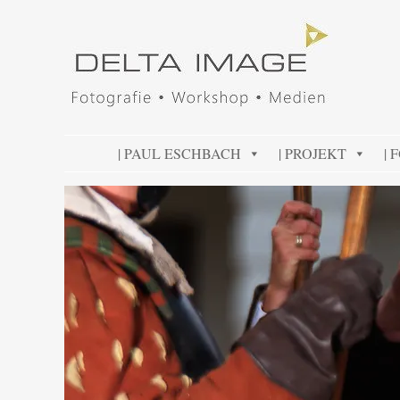
DELTA IMAGE
Professionelle Fotografie visuell erleben
SKIP TO CONTENT
| PAUL ESCHBACH
| PROJEKT
| 