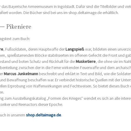
 das Bayerische Armeemuseum in Ingolstadt. Dafür sind die Titelbilder und viel
iert worden. Die Bücher sind bei uns im shop.deltaimage.de erhältlich.
 – Pikeniere
agstext zum Buch:
re
, Fußsoldaten, deren Hauptwaffe der
Langspieß
war, bildeten einen unverzi
en, spießstarrenden Blöcke stabilisierten im offenen Gefecht die Front und gab
Abstand und boten Schutz und Rückhalt für die
Musketiere
, die ohne sie im Na
benteilung zwischen der in die Ferne wirkenden Feuerwaffe und dem archaischen
ker
Marcus Junkelmann
beschreibt und erklärt in Text und Bild, wie die Soldat
und Bewaffnung beschaffen war. Er verbindet historische Quellen mit der Unte
llen Erprobung von Waffenwirkungen und Fechtweisen. So bietet dieses Buch
en.
ng zum Ausstellungskatalog „Formen des Krieges“ wendet es sich an alle inter
toriker und Reenactors dieser Epoche.
uch in unserem
shop.deltaimage.de
.