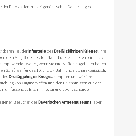
e der Fotografien zur zeitgenössischen Darstellung der
chtbaren Teil der
Infanterie
des
Dreißigjährigen Krieges
. Ihre
en dem Angriff den letzten Nachdruck. Sie hielten feindliche
hkampf wehrlos waren, wenn sie ihre Waffen abgefeuert hatten.
 Spieß war für das 16. und 17. Jahrhundert charakteristisch.
en des
Dreißigjährigen Krieges
kämpften und wie ihre
rsuchung von Originalwaffen und den Erkenntnissen aus der
 ein umfassendes Bild mit neuen und überraschenden
essierten Besucher des
Bayerischen Armeemuseums
, aber