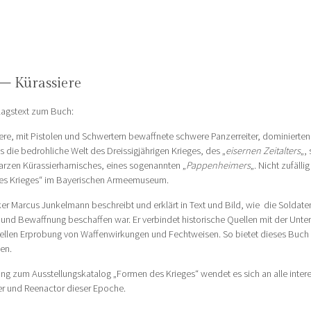
 – Kürassiere
agstext zum Buch:
ere, mit Pistolen und Schwertern bewaffnete schwere Panzerreiter, dominierten 
as die bedrohliche Welt des Dreissigjährigen Krieges, des „
eisernen Zeitalters
„,
arzen Kürassierharnisches, eines sogenannten „
Pappenheimers
„. Nicht zufäll
s Krieges“ im Bayerischen Armeemuseum.
ker Marcus Junkelmann beschreibt und erklärt in Text und Bild, wie die Soldate
und Bewaffnung beschaffen war. Er verbindet historische Quellen mit der Unte
ellen Erprobung von Waffenwirkungen und Fechtweisen. So bietet dieses Buch
en.
ung zum Ausstellungskatalog „Formen des Krieges“ wendet es sich an alle int
er und Reenactor dieser Epoche.