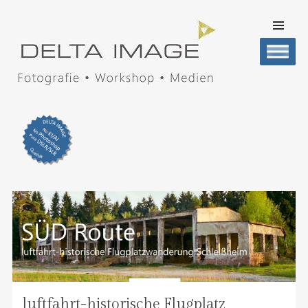
SKIP TO
CONTENT
Men
DELTA IMAGE
Professionelle Fotografie visuell erleben
luftfahrt-historische Flugplatz