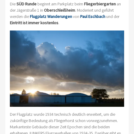
Die
SÜD Runde
beginnt am Parkplatz beim
Fliegerbiergarten
an
der Jägerstraße 1 in
Oberschleißheim
. Moderiert und geführt
werden die
Flugplatz Wanderungen
von
Paul Eschbach
und der
Eintritt ist immer kostenlos
.
Der Flugplatz wurde 1934 technisch deutlich erweitert, um die
zukünftige Bedeutung als Fliegerhorst schon vorwegzunehmen.
Markanteste Gebäude dieser Zeit Epochen sind die beiden
erhaltenen JUNKERS Flugzeughallen von 1934-35. Darüber gibt es