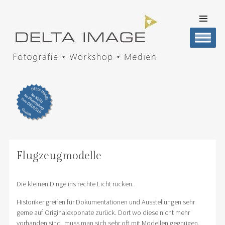
SKIP TO
CONTENT
Men
DELTA IMAGE
Professionelle Fotografie visuell erleben
Flugzeugmodelle
Die kleinen Dinge ins rechte Licht rücken.
Historiker greifen für Dokumentationen und Ausstellungen sehr
gerne auf Originalexponate zurück. Dort wo diese nicht mehr
vorhanden sind, muss man sich sehr oft mit Modellen gegnügen.