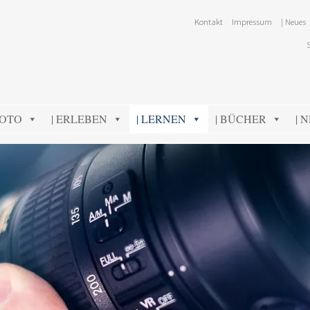
Kontakt
Impressum
| Neues
FOTO
| ERLEBEN
| LERNEN
| BÜCHER
| 