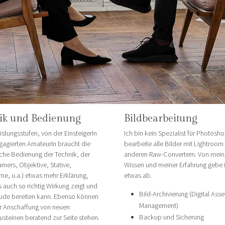
ik und Bedienung
Bildbearbeitung
eistungsstufen, von der EinsteigerIn
Ich bin kein Spezialist für Photosho
ngagierten AmateurIn braucht die
bearbeite alle Bilder mit Lightroom
sche Bedienung der Technik, der
anderen Raw-Convertern. Von mei
amers, Objektive, Stative,
Wissen und meiner Erfahrung gebe 
eme, u.a.) etwas mehr Erklärung,
etwas ab.
s auch so richtig Wirkung zeigt und
Bild-Archivierung (Digital Asse
eude bereiten kann. Ebenso können
Management)
er Anschaffung von neuen
Backup und Sicherung
steinen beratend zur Seite stehen.