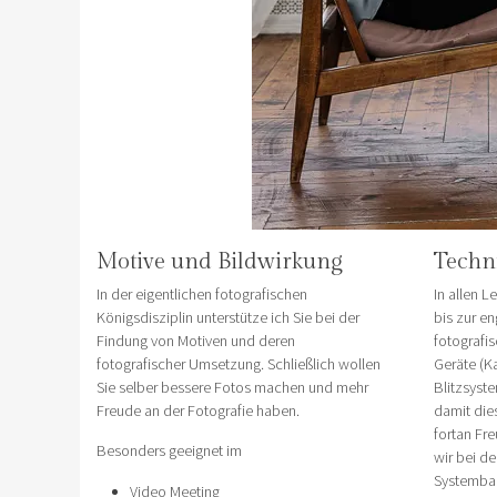
Motive und Bildwirkung
Techn
In der eigentlichen fotografischen
In allen L
Königsdisziplin unterstütze ich Sie bei der
bis zur e
Findung von Motiven und deren
fotografi
fotografischer Umsetzung. Schließlich wollen
Geräte (K
Sie selber bessere Fotos machen und mehr
Blitzsyst
Freude an der Fotografie haben.
damit die
fortan Fr
Besonders geeignet im
wir bei d
Systembau
Video Meeting