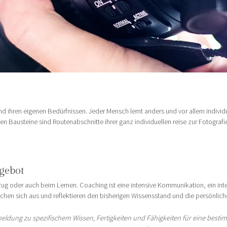
und ihren eigenen Bedürfnissen. Jeder Mensch lernt anders und vor allem indivi
en Bausteine sind Routenabschnitte ihrer ganz individuellen reise zur Fotogra
ngebot
ug oder auch beim Lernen. Coaching ist eine intensive Kommunikation, ein int
hen sich aus und reflektieren den bisherigen Wissensstand und die persönlich
meldung zu spezifischem Wissen, Fertigkeiten und Fähigkeiten für eine besti