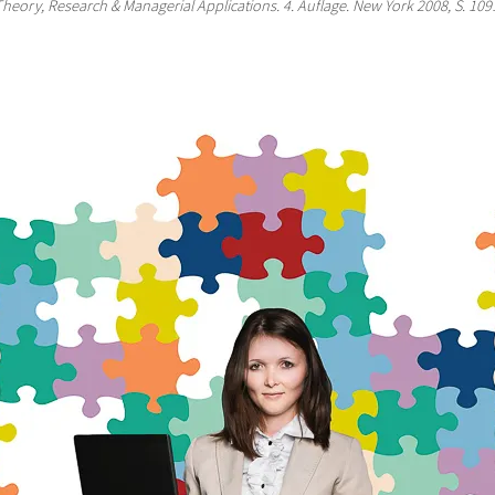
eory, Research & Managerial Applications. 4. Auflage. New York 2008, S. 109