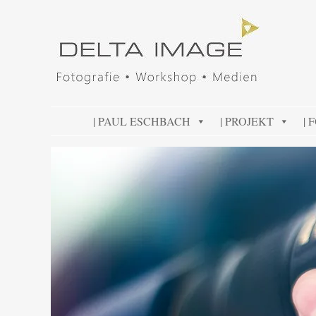
DELTA IMAGE
Professionelle Fotografie visuell erleben
SKIP TO CONTENT
| PAUL ESCHBACH
| PROJEKT
| 