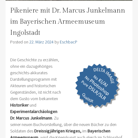
Pikeniere mit Dr. Marcus Junkelmann
im Bayerischen Armeemuseum
Ingolstadt
Posted on
22. März 2024
by
EschbacP
Die Geschichte zu erzählen,
ohne ein dazugehöriges
geschichts-akkurates
Darstellungsprogramm mit
Akteuren und historischen
Gegenständen, ist nicht nach
dem Gusto vom bekannten
Historiker
und
Experimentalarchäologen
Dr. Marcus Junkelmann
. Zu
seiner neuen Buchvorstellung, über die neuen Bücher zu den
Soldaten des
Dreissigjährigen Krieges,
im
Bayerischen
Armeemuseum
, wird die Kriegskunst auch gleich im Schlosshof