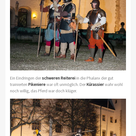
Ein Eindringen der
schweren Reiterei
in die Phalanx der gut
trainierten
Pikeniere
war oft unmöglich. Der
Kürassier
wahr wohl
noch willig, das Pferd war doch klüger.