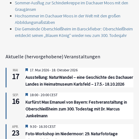
Sommer-Ausflug zur Schinderkreppe im Dachauer Moos mit den
Graugänsen
Hochsommer im Dachauer Moos in der Welt mit den großen
Abbildungsmaßstäben
Die Gemeinde Oberschleißheim im Barockfieber: Oberschleißheim
entdeckt seinen „Blauen König“ wieder neu zum 300. Todesjahr
Aktuelle (hervorgehobene) Veranstaltungen
Hervorgehoben
17. Mai 2026
-
18. Oktober 2026
MAI
17
Ausstellung: NaturWandel – eine Geschichte des Dachauer
Landes in Heimatmuseum Karlsfeld – 17.5.- 18.10.2026
Hervorgehoben
18:00
-
20:00
CEST
SEP.
16
Kurfürst Max Emanuel von Bayern: Festveranstaltung in
Oberschleißheim zum 300. Todestag mit Dr. Marcus
Junkelmann
Hervorgehoben
9:30
-
16:30
CEST
APR.
23
Foto-Workshop im Niedermoor: 29. Naturfototage