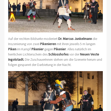
Auf der rechten Bildseite moderiert
Dr. Marcus Junkelmann
die
Inszenierung von zwei
Pikenieren
mit ihren jeweils 5 m langen
Piken
im Kampf
Pikenier
gegen
Pikenier
. Alles natürlich im
herrlichen Lichterschein des
Schlosshofes
vor der
Neuen Veste
Ingolstadt.
Die ZuschauerInnen stehen um die Szenerie herum und
folgen gespannt der Darbietung in der Nacht.