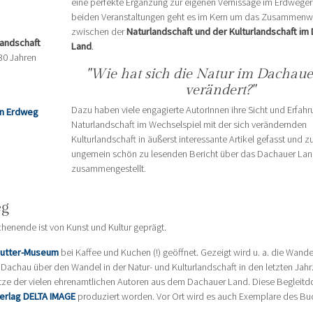
eine perfekte Ergänzung zur eigenen Vernissage im Erdweger 
beiden Veranstaltungen geht es im Kern um das Zusammenw
zwischen der
Naturlandschaft und der Kulturlandschaft im
landschaft
Land
.
 30 Jahren
"Wie hat sich die Natur im Dachau
verändert?"
Dazu haben viele engagierte AutorInnen ihre Sicht und Erfahr
in Erdweg
Naturlandschaft im Wechselspiel mit der sich verändernden
Kulturlandschaft in äußerst interessante Artikel gefasst und 
ungemein schön zu lesenden Bericht über das Dachauer La
zusammengestellt.
eg
henende ist von Kunst und Kultur geprägt.
utter-Museum
bei Kaffee und Kuchen (!) geöffnet. Gezeigt wird u. a. die Wand
Dachau über den Wandel in der Natur- und Kulturlandschaft in den letzten Jahr
sätze der vielen ehrenamtlichen Autoren aus dem Dachauer Land. Diese Begleit
erlag DELTA IMAGE
produziert worden. Vor Ort wird es auch Exemplare des B