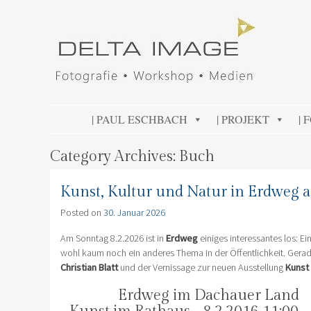
DELTA IMAGE
Professionelle Fotografie visuell erleben
SKIP TO CONTENT
| PAUL ESCHBACH
| PROJEKT
| 
Category Archives:
Buch
Kunst, Kultur und Natur in Erdweg 
Posted on
30. Januar 2026
Am Sonntag 8.2.2026 ist in
Erdweg
einiges interessantes los: E
wohl kaum noch ein anderes Thema in der Öffentlichkeit. Ger
Christian Blatt
und der Vernissage zur neuen Ausstellung
Kunst
Erdweg im Dachauer Land