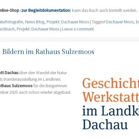
nline-Shop
(
zur Begleitdokumentation
) kann das Buch auch bestellt werden.
turfotografie
,
News Blog
,
Projekt: Dachauer Moos
|
Tagged
Dachauer Moos
,
E
Eschbach
,
Projekt: Dachauer Moos
|
Leave a comment
 Bildern im Rathaus Sulzemoos
tt Dachau
über den Wandel der Natur
ls Wanderausstellung im Landkreis
athaus Sulzemoos
für die BürgerInnen
zember 2025 auch schon wieder abgebaut