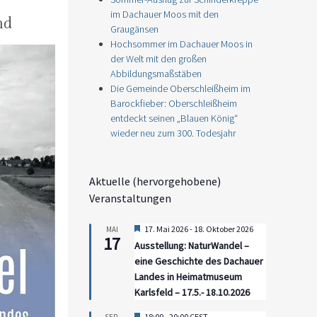
im Dachauer Moos mit den
nd
Graugänsen
Hochsommer im Dachauer Moos in
der Welt mit den großen
Abbildungsmaßstäben
Die Gemeinde Oberschleißheim im
Barockfieber: Oberschleißheim
entdeckt seinen „Blauen König“
wieder neu zum 300. Todesjahr
Aktuelle (hervorgehobene)
Veranstaltungen
Hervorgehoben
17. Mai 2026
-
18. Oktober 2026
MAI
17
Ausstellung: NaturWandel –
eine Geschichte des Dachauer
Landes in Heimatmuseum
Karlsfeld – 17.5.- 18.10.2026
Hervorgehoben
18:00
-
20:00
CEST