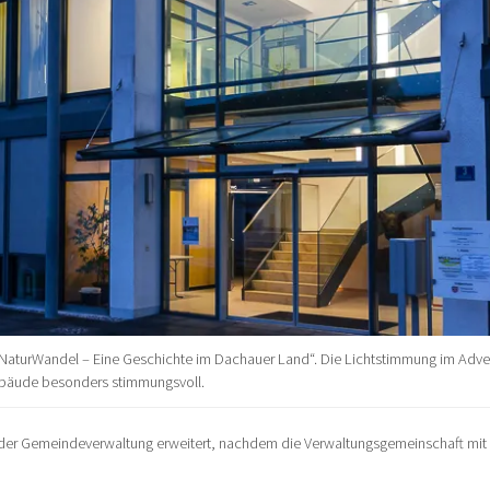
g „NaturWandel – Eine Geschichte im Dachauer Land“. Die Lichtstimmung im Adv
bäude besonders stimmungsvoll.
 der Gemeindeverwaltung erweitert, nachdem die Verwaltungsgemeinschaft mi