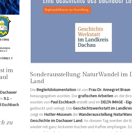
st im
Sonderausstellung: NaturWandel im 
aul
Land
Die
Begleitdokumentation
ist von
Frau Dr. Annegret Braun
Dachauer
herausgegeben worden. Die
grafischen Arbeiten
an der Bro
om
9.2. -
wurden von
Paul Eschbach
erstellt und im
DELTA IMAGE - Eig
l Eschbach
gedruckt und verlegt. Die
Geschichtswerkstatt im Landkreis
zeigt im
Hutter-Museum
die
Wanderausstellung NaturWande
Geschichte im Dachauer Land
. An diesem Tag werden die 
ch zu
wieder mit ganz leckerem Kuchen und Kaffee empfangen. Das