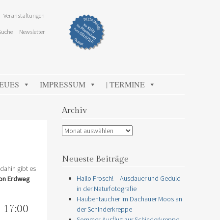
Veranstaltungen
Suche
Newsletter
NEUES
IMPRESSUM
| TERMINE
Archiv
Archiv
Neueste Beiträge
dahin gibt es
Hallo Frosch! – Ausdauer und Geduld
von Erdweg
in der Naturfotografie
Haubentaucher im Dachauer Moos an
 17:00
der Schinderkreppe
Sommer-Ausflug zur Schinderkreppe