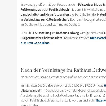
In zwanzig großformatigen Fotos aus dem
Palsweiser Moos &
Fußbergmoos
zeigt
Paul Eschbach
mit dem Blickwinkel eines
Landschafts- und Naturfotografen
die Schönheiten der
Natur
in Verbindung zur Kulturlandschaft
. Eschbach fotografiert seit
im Dachauer Moos und stammt aus Dachau.
Die
FOTO-Ausstellung
im
Rathaus Erdweg
wird geleitet vom
1.
Bürgermeister Christian Blatt
und unterstützt vom
Kulturvere
e. V. Frau Gese Blaas
.
Nach der Vernissage im Rathaus Erdw
Nach der Vernissage zieht der Fotograf weiter, denn dieses Woc
Im nächsten Ort Großberghofen ist ab 14.00 bis 17.00 Uhr das
H
„
NaturWandel
“ im Dachauer Land von der Geschichtswerkstatt 
Ausstellung gibt es eine Begleitdokumentation aller Einzelauf
ist von Paul Eschbach grafisch erstellt worden und ist im
Eigenv
Kaufen geben.