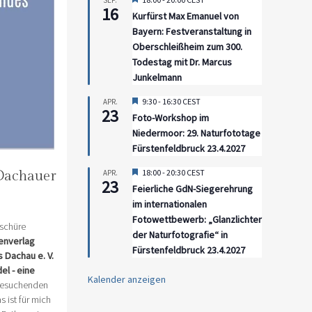
SEP.
16
Kurfürst Max Emanuel von
Bayern: Festveranstaltung in
Oberschleißheim zum 300.
Todestag mit Dr. Marcus
Junkelmann
Hervorgehoben
9:30
-
16:30
CEST
APR.
23
Foto-Workshop im
Niedermoor: 29. Naturfototage
Fürstenfeldbruck 23.4.2027
Hervorgehoben
18:00
-
20:30
CEST
Dachauer
APR.
23
Feierliche GdN-Siegerehrung
im internationalen
Fotowettbewerb: „Glanzlichter
schüre
der Naturfotografie“ in
enverlag
Fürstenfeldbruck 23.4.2027
 Dachau e. V.
l - eine
Kalender anzeigen
Besuchenden
 ist für mich