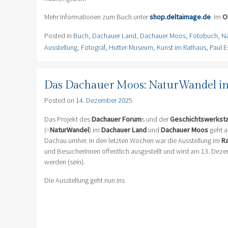
Mehr Informationen zum Buch unter
shop.deltaimage.de
. Im
O
Posted in
Buch
,
Dachauer Land
,
Dachauer Moos
,
Fotobuch
,
Na
Ausstellung
,
Fotograf
,
Hutter-Museum
,
Kunst im Rathaus
,
Paul 
Das Dachauer Moos: NaturWandel in
Posted on
14. Dezember 2025
Das Projekt des
Dachauer Forum
s und der
Geschichtswerksta
(=
NaturWandel
) im
Dachauer Land
und
Dachauer Moos
geht a
Dachau umher. In den letzten Wochen war die Ausstellung im
R
und BesucherInnen öffentlich ausgestellt und wird am 13. De
werden (sein).
Die Ausstellung geht nun ins