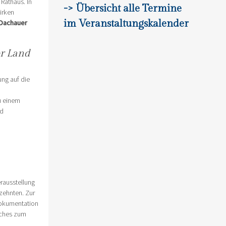
Rathaus. In
-> Übersicht alle Termine
irken
im Veranstaltungskalender
 Dachauer
er Land
ung auf die
zu einem
nd
erausstellung
zehnten. Zur
dokumentation
uches zum