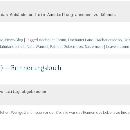
 

 das Gebäude und die Ausstellung ansehen zu können.
ie
,
News Blog
|
Tagged
dachauer Forum
,
Dachauer Land
,
Dachauer Moos
,
Dr.
Naturlandschaft
,
NaturWandel
,
Rathaus Sulzemoos
,
Sulzemoos
|
Leave a comm
25) – Erinnerungsbuch
orzeitig abgebrochen

tehen. Wenige Zentimeter vor der Ziellinie war das Rennen des Lebens zu Ende