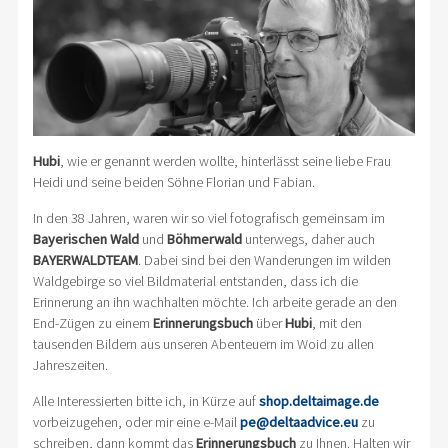
Hubi
, wie er genannt werden wollte, hinterlässt seine liebe Frau
Heidi und seine beiden Söhne Florian und Fabian.
In den 38 Jahren, waren wir so viel fotografisch gemeinsam im
Bayerischen Wald
und
Böhmerwald
unterwegs, daher auch
BAYERWALDTEAM
. Dabei sind bei den Wanderungen im wilden
Waldgebirge so viel Bildmaterial entstanden, dass ich die
Erinnerung an ihn wachhalten möchte. Ich arbeite gerade an den
End-Zügen zu einem
Erinnerungsbuch
über
Hubi
, mit den
tausenden Bildern aus unseren Abenteuern im Woid zu allen
Jahreszeiten.
Alle Interessierten bitte ich, in Kürze auf
shop.deltaimage.de
vorbeizugehen, oder mir eine e-Mail
pe@deltaadvice.eu
zu
schreiben, dann kommt das
Erinnerungsbuch
zu Ihnen. Halten wir