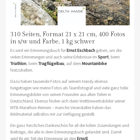
310 Seiten, Format 21 x 21 cm, 400 Fotos
in s/w und Farbe, 1 kg schwer
Es wird ein Erinnerungsbuch für
Ernst Eschbach
geben, um die
vielen Erinnerungen und auch seine Erlebnisse im
Sport
, beim
Triathlon
, beim
Tragflügelbau
, auf dem
Mountainbike
festzuhalten.
Dazu haben tausende Fotos auf seinem Handy ebenso
beigetragen wie meine Fotos als Teamfotograf und viele ganz tolle
Erinnerungsbilder von seinen Freunden aus allen Teilen in
Deutschland. Ebenso finden sich darin Wettbewerbsbilder seiner
MTB-Marathon-Rennen – manche Veranstalter haben das
Bildmaterial selbstlos mir zur Verfügung gestellt.
Ein ganz herzliches Dankeschön für all die tollen Zusendungen und
Beiträge, die alle in dem Erinnerungsbuch gelandet sind. Damit
seid Ihr ein Teil der Erinnerung an den
Ernstl
.