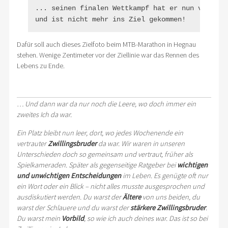
... seinen finalen Wettkampf hat er nun vorzeiti
und ist nicht mehr ins Ziel gekommen!
Dafür soll auch dieses Zielfoto beim MTB-Marathon in Hegnau
stehen. Wenige Zentimeter vor der Ziellinie war das Rennen des
Lebens zu Ende.
… Und dann war da nur noch die Leere, wo doch immer ein
zweites Ich da war.
Ein Platz bleibt nun leer, dort, wo jedes Wochenende ein
vertrauter
Zwillingsbruder
da war. Wir waren in unseren
Unterschieden doch so gemeinsam und vertraut, früher als
Spielkameraden. Später als gegenseitige Ratgeber bei
wichtigen
und unwichtigen Entscheidungen
im Leben. Es genügte oft nur
ein Wort oder ein Blick – nicht alles musste ausgesprochen und
ausdiskutiert werden. Du warst der
Ältere
von uns beiden, du
warst der Schlauere und du warst der
stärkere Zwillingsbruder
.
Du warst mein
Vorbild
, so wie ich auch deines war. Das ist so bei