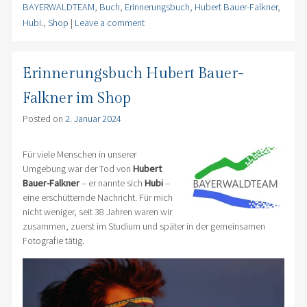
BAYERWALDTEAM
,
Buch
,
Erinnerungsbuch
,
Hubert Bauer-Falkner
,
Hubi.
,
Shop
|
Leave a comment
Erinnerungsbuch Hubert Bauer-
Falkner im Shop
Posted on
2. Januar 2024
Für viele Menschen in unserer
Umgebung war der Tod von
Hubert
Bauer-Falkner
– er nannte sich
Hubi
–
eine erschütternde Nachricht. Für mich
nicht weniger, seit 38 Jahren waren wir
zusammen, zuerst im Studium und später in der gemeinsamen
Fotografie tätig.