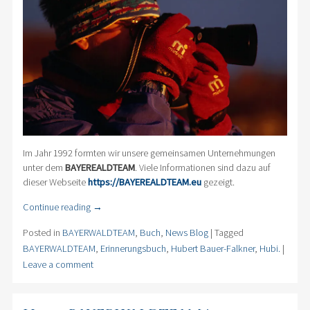
Im Jahr 1992 formten wir unsere gemeinsamen Unternehmungen
unter dem
BAYEREALDTEAM
. Viele Informationen sind dazu auf
dieser Webseite
https://BAYEREALDTEAM.eu
gezeigt.
Continue reading
→
Posted in
BAYERWALDTEAM
,
Buch
,
News Blog
|
Tagged
BAYERWALDTEAM
,
Erinnerungsbuch
,
Hubert Bauer-Falkner
,
Hubi.
|
Leave a comment