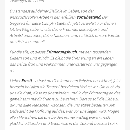
Zwillingen im Leben.
Du standest auf deiner Ziellinie im Leben, von der
anspruchsvollen Arbeit in den erfüllten
Vorruhestand
. Der
Siegpreis für diese Disziplin bleibt dir jetzt verwehrt. Für deinen
letzten Weg habe ich alle deine Freunde, deine Sport- und
Arbeitskameraden, deine Nachbarn und natürlich unsere Familie
um dich versammelt.
Für die alle, ist dieses
Erinnerungsbuch
, mit den tausenden
Bildern von und mit dir. Es bleibt die Erinnerung an ein Leben,
das viel zu früh und vollkommen unerwartet von uns gegangen
ist.
Lieber
Ernstl
, so hast du dich immer am liebsten bezeichnet, jetzt
herrscht bei allen die Trauer über deinen Verlust vor. Gib auch du
uns die Kraft, diese zu überwinden, und in der Erinnerung an das
gemeinsam mit dir Erlebte zu bewahren. Daraus soll die Liebe zu
dir und allen Menschen wachsen, die uns etwas bedeuten. Am
Ende steht die Hoffnung auf das, was vor uns liegen wird. Mögen
allen Menschen, die uns beiden immer wichtig waren, noch
glückliche Stunden und Erlebnisse in der Zukunft beschert sein.