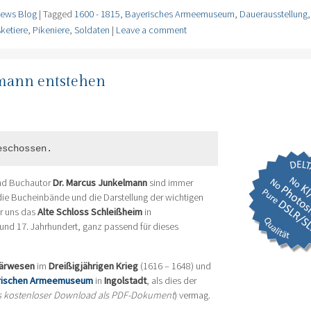
ews Blog
|
Tagged
1600 - 1815
,
Bayerisches Armeemuseum
,
Dauerausstellung
ketiere
,
Pikeniere
,
Soldaten
|
Leave a comment
mann entstehen
eschossen.
d Buchautor
Dr. Marcus Junkelmann
sind immer
r die Bucheinbände und die Darstellung der wichtigen
ir uns das
Alte Schloss Schleißheim
in
 und 17. Jahrhundert, ganz passend für dieses
tärwesen
im
Dreißigjährigen Krieg
(1616 – 1648) und
rischen Armeemuseum
in
Ingolstadt
, als dies der
ls kostenloser Download als PDF-Dokument
) vermag.