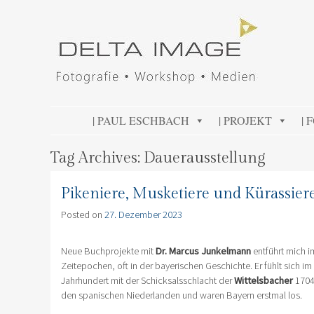
DELTA IMAGE
Professionelle Fotografie visuell erleben
SKIP TO CONTENT
| PAUL ESCHBACH
| PROJEKT
| 
Tag Archives:
Dauerausstellung
Pikeniere, Musketiere und Kürassie
Posted on
27. Dezember 2023
Neue Buchprojekte mit
Dr. Marcus Junkelmann
entführt mich 
Zeitepochen, oft in der bayerischen Geschichte. Er fühlt sich i
Jahrhundert mit der Schicksalsschlacht der
Wittelsbacher
1704 
den spanischen Niederlanden und waren Bayern erstmal los.