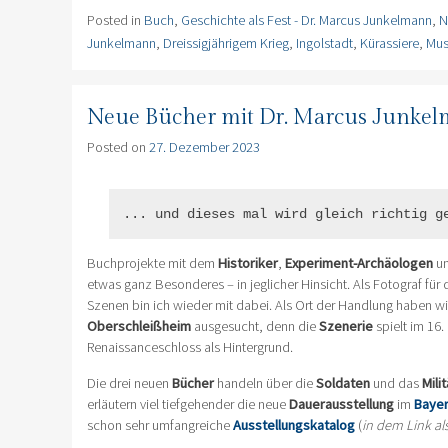
Posted in
Buch
,
Geschichte als Fest - Dr. Marcus Junkelmann
,
N
Junkelmann
,
Dreissigjährigem Krieg
,
Ingolstadt
,
Kürassiere
,
Mus
Neue Bücher mit Dr. Marcus Junkel
Posted on
27. Dezember 2023
... und dieses mal wird gleich richtig g
Buchprojekte mit dem
Historiker
,
Experiment-Archäologen
un
etwas ganz Besonderes – in jeglicher Hinsicht. Als Fotograf fü
Szenen bin ich wieder mit dabei. Als Ort der Handlung haben w
Oberschleißheim
ausgesucht, denn die
Szenerie
spielt im 16.
Renaissanceschloss als Hintergrund.
Die drei neuen
Bücher
handeln über die
Soldaten
und das
Mili
erläutern viel tiefgehender die neue
Dauerausstellung
im
Baye
schon sehr umfangreiche
Ausstellungskatalog
(
in dem Link a