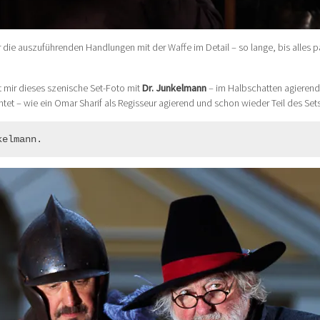
r die auszuführenden Handlungen mit der Waffe im Detail – so lange, bis alles pa
gt mir dieses szenische Set-Foto mit
Dr. Junkelmann
– im Halbschatten agierend
t – wie ein Omar Sharif als Regisseur agierend und schon wieder Teil des Sets
kelmann.