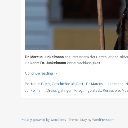
Dr. Marcus Junkelmann
erläutert einem der Darsteller der Bilde
Da kennt
Dr. Junkelmann
keine Nachlässigkeit.
Continue reading
→
Posted in
Buch
,
Geschichte als Fest - Dr. Marcus Junkelmann
,
N
Junkelmann
,
Dreissigjährigem Krieg
,
Ingolstadt
,
Kürassiere
,
Mus
Proudly powered by WordPress
|
Theme: Stay by
WordPress.com
.