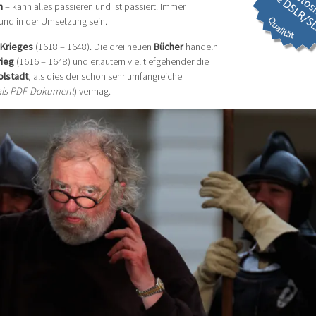
n
– kann alles passieren und ist passiert. Immer
 und in der Umsetzung sein.
 Krieges
(1618 – 1648). Die drei neuen
Bücher
handeln
rieg
(1616 – 1648) und erläutern viel tiefgehender die
olstadt
, als dies der schon sehr umfangreiche
 als PDF-Dokument
) vermag.