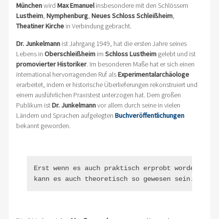
München
wird
Max Emanuel
insbesondere mit den Schlössern
Lustheim
,
Nymphenburg
,
Neues Schloss Schleißheim
,
Theatiner Kirche
in Verbindung gebracht.
Dr. Junkelmann
ist Jahrgang 1949, hat die ersten Jahre seines
Lebens in
Oberschleißheim
im
Schloss
Lustheim
gelebt und ist
promovierter Historiker
. Im besonderen Maße hat er sich einen
international hervorragenden Ruf als
Experimentalarchäologe
erarbeitet, indem er historische Überlieferungen rekonstruiert und
einem ausführlichen Praxistest unterzogen hat. Dem großen
Publikum ist
Dr. Junkelmann
vor allem durch seine in vielen
Ländern und Sprachen aufgelegten
Buchveröffentlichungen
bekannt geworden.
Erst wenn es auch praktisch erprobt worden war u
kann es auch theoretisch so gewesen sein.