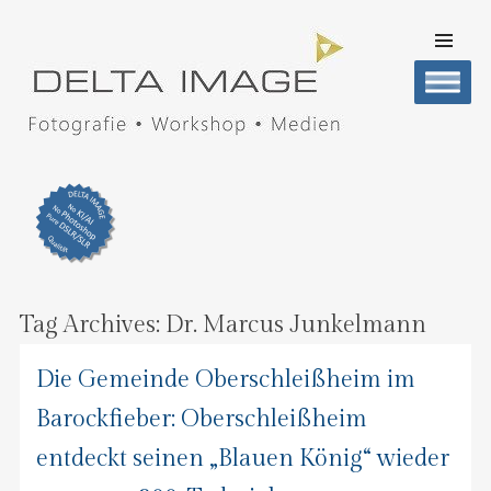
SKIP TO
CONTENT
Men
DELTA IMAGE
Professionelle Fotografie visuell erleben
Tag Archives:
Dr. Marcus Junkelmann
Die Gemeinde Oberschleißheim im
Barockfieber: Oberschleißheim
entdeckt seinen „Blauen König“ wieder