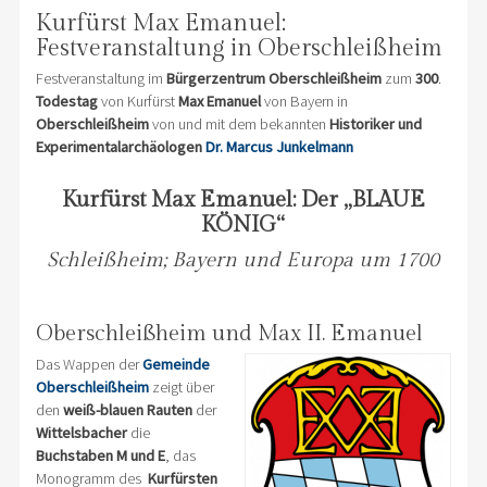
Kurfürst Max Emanuel:
Festveranstaltung in Oberschleißheim
Festveranstaltung im
Bürgerzentrum Oberschleißheim
zum
300
.
Todestag
von Kurfürst
Max
Emanuel
von Bayern in
Oberschleißheim
von und mit dem bekannten
Historiker und
Experimentalarchäologen
Dr. Marcus Junkelmann
Kurfürst Max Emanuel: Der „BLAUE
KÖNIG“
Schleißheim; Bayern und Europa um 1700
Oberschleißheim und Max II. Emanuel
Das Wappen der
Gemeinde
Oberschleißheim
zeigt über
den
weiß-blauen Rauten
der
Wittelsbacher
die
Buchstaben M und E
, das
Monogramm des
Kurfürsten