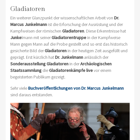
Gladiatoren
Ein weiterer Glanzpunkt der wissenschaftlichen Arbeit von
Dr.
Marcus Junkelmann
ist die Erforschung der Ausrüstung und der
Kampfweisen der römischen
Gladiatoren
. Diese Erkenntnisse hat
Junke
lmann mit seiner
Gladiatorentruppe
in der Kampfweise
Mann gegen Mann auf die Probe gestellt und so erst das historisch
gesicherte Bild der
Gladiatoren
in der heutigen Zeit ausgefüllt und
geprägt. Erst kürzlich hat
Dr. Junkelmann
anlässlich der
Sonderausstellung Gladiatoren
in der
Archäologischen
Staatssammlung
die
Gladiatorenkämpfe live
vor einem
begeisterten Publikum gezeigt.
Sehr viele
Buchveröffentlichungen von Dr. Marcus Junkelmann
sind daraus entstanden.