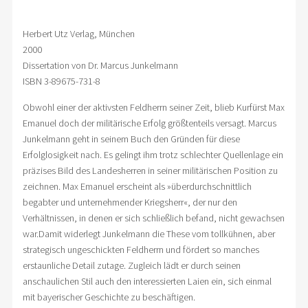
Herbert Utz Verlag, München
2000
Dissertation von Dr. Marcus Junkelmann
ISBN 3-89675-731-8
Obwohl einer der aktivsten Feldherrn seiner Zeit, blieb Kurfürst Max
Emanuel doch der militärische Erfolg größtenteils versagt. Marcus
Junkelmann geht in seinem Buch den Gründen für diese
Erfolglosigkeit nach. Es gelingt ihm trotz schlechter Quellenlage ein
präzises Bild des Landesherren in seiner militärischen Position zu
zeichnen. Max Emanuel erscheint als »überdurchschnittlich
begabter und unternehmender Kriegsherr«, der nur den
Verhältnissen, in denen er sich schließlich befand, nicht gewachsen
war.Damit widerlegt Junkelmann die These vom tollkühnen, aber
strategisch ungeschickten Feldherrn und fördert so manches
erstaunliche Detail zutage. Zugleich lädt er durch seinen
anschaulichen Stil auch den interessierten Laien ein, sich einmal
mit bayerischer Geschichte zu beschäftigen.