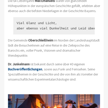
Die 64 Lebensjahre
Max Emanuels
waren von glänzenden
Höhepunkten in der europäischen Geschichte gefüllt, erlebten aber
ebenso auch die tiefsten Niederlagen in der Geschichte Bayerns.
Viel Glanz und Licht, 

aber ebenso viel Dunkelheit und Leid über der B
Die Gemeinde
Oberschleißheim
im Norden der Landeshauptstadt
lädt die BesucherInnen auf eine Reise in die Zeitepoche des
Barocks ein, voller Prunk, Visionen und dramatischer
Wendepunkte.
Dr. Junkelmann
ist bekannt durch seine über 40 eigenen
Buchveröffentlichungen
, sowie aus Funk und Fernsehen. Seine
Spezialthemen in der Geschichte und die von ihm als Vorreiter der
wissenschaftlichen Experimentalarchäologie sind: