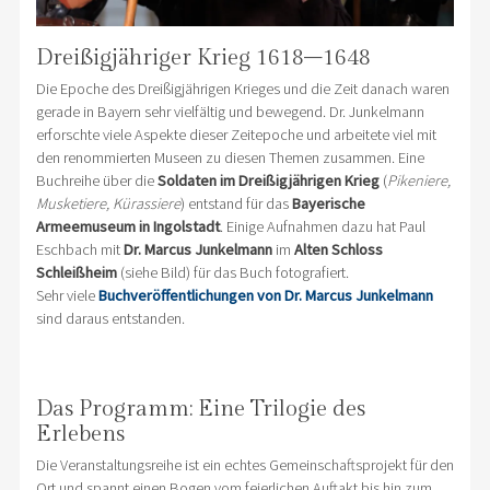
Dreißigjähriger Krieg 1618–1648
Die Epoche des Dreißigjährigen Krieges und die Zeit danach waren
gerade in Bayern sehr vielfältig und bewegend. Dr. Junkelmann
erforschte viele Aspekte dieser Zeitepoche und arbeitete viel mit
den renommierten Museen zu diesen Themen zusammen. Eine
Buchreihe über die
Soldaten im Dreißigjährigen Krieg
(
Pikeniere,
Musketiere, Kürassiere
) entstand für das
Bayerische
Armeemuseum in Ingolstadt
. Einige Aufnahmen dazu hat Paul
Eschbach mit
Dr. Marcus Junkelmann
im
Alten Schloss
Schleißheim
(siehe Bild) für das Buch fotografiert.
Sehr viele
Buchveröffentlichungen von Dr. Marcus Junkelmann
sind daraus entstanden.
Das Programm: Eine Trilogie des
Erlebens
Die Veranstaltungsreihe ist ein echtes Gemeinschaftsprojekt für den
Ort und spannt einen Bogen vom feierlichen Auftakt bis hin zum