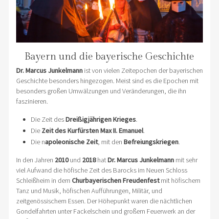
Bayern und die bayerische Geschichte
Dr. Marcus Junkelmann
ist von vielen Zeitepochen der bayerischen
Geschichte besonders hingezogen. Meist sind es die Epochen mit
besonders großen Umwälzungen und Veränderungen, die ihn
faszinieren.
Die Zeit des
Dreißigjährigen Krieges
.
Die
Zeit des Kurfürsten Max II. Emanuel
.
Die n
apoleonische Zeit
, mit den
Befreiungskriegen
.
In den Jahren
2010
und
2018
hat
Dr. Marcus Junkelmann
mit sehr
viel Aufwand die höfische Zeit des Barocks im Neuen Schloss
Schleißheim in dem
Churbayerischen Freudenfest
mit höfischem
Tanz und Musik, höfischen Aufführungen, Militär, und
zeitgenössischem Essen. Der Höhepunkt waren die nächtlichen
Gondelfahrten unter Fackelschein und großem Feuerwerk an der