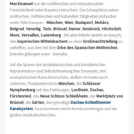
Max Emanuel
war die schillerndste und internationalste
Persönlichkeit unter Bayerns Herrschern. Die Schauplätze seiner
politischen, militärischen und kulturellen Tätigkeiten umfassten
weite Teile Europas –
München
,
Wien
,
Budapest
,
Mohács
,
Belgrad
,
Venedig
,
Turin
,
Brüssel
,
Namur
,
Innsbruck
,
Höchstädt
,
Mons
,
Versailles
,
Luxemburg
. Mit allen Mitteln strebte er danach,
den
bayerischen Wittelsbachern
zu einer
Großmachtstellung
zu
verhelfen, was ihm mit dem
Erbe des Spanischen Weltreiches
beinahe gelungen wäre – beinahe.
Auf die Spuren der architektonischen und künstlerischen
Repräsentation und Selbststilisierung Max Emanuels, des
exemplarischen Barockherrschers, stoßen wir heute noch
vielerorts. Theatinerkirche in
München
, die
Schlösser
Nymphenburg
mit den Parkburgen,
Lustheim
,
Dachau
,
Fürstenried
, das
Neue Schloss Schleißheim
, der
Marktplatz von
Brüssel
, die
Gärten
, das gewaltige
Dachau-Schleißheimer
Kanalsystem
. Dazu kommen reiche Kunstsammlungen und ein
großes musikalisches Erbe.