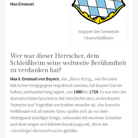
Max Emanuel
.
Wappen der Gemeinde
Oberschleißheim
Wer war dieser Herrscher, dem
Schleißheim seine weltweite Berühmtheit
zu verdanken hat?
Max II. Emanuel von Bayern
, der „
Blaue König
„, wie ihn seine
türkischen Kriegsgegner respektvoll nannten, hat Bayern fast ein
halbes Jahrhundert lang regiert, von
1680
bis
1726
. Es war eine der
dramatischsten Epochen in der Geschichte des Landes Bayern.
Triumphe und Tragödien wechselten einander ab, das barocke
Welttheater mit all seinem Glanz spielte sich ab vor dem
Hintergrund ständiger Kriege, verbunden mit enormen Schulden
und einer langen und bitteren Besatzungszeit, die in der
»
Sendlinger Mordweihnacht
« gipfelte.