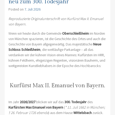
neu zum 300. Todesjahr
Posted on
7. Juli 2026
Reproduzierte Originalunterschrift von Kurfürst Max II. Emanuel
von Bayern.
Wenn wir heute durch die Gemeinde
Oberschleißheim
im Norden
von München spazieren, ist die Geschichte des Ortes und auch die
Geschichte von Bayern allgegenwärtig. Das majestätische
Neue
Schloss Schleißheim
, die weitläufige Parkanlage – all das
verdanken wir der kühnen Vision eines Mannes: Kurfürsten im HRR,
kühnen Feldherrn, ehrgeizigen Regenten, visionären Bauherrn, und
weitgereisten Kunstliebhabers in der Epoche des Hochbarocks:
Kurfürst Max II. Emanuel von Bayern.
Im Jahr
2026/2027
blicken wir auf das
300. Todesjahr
des
Kurfürsten Max Emanuel von Bayern
(
*
11. Juli 1662 in München;
† 26. Februar 1726 ebenda
) aus dem Hause
Wittelsbach
zurück.