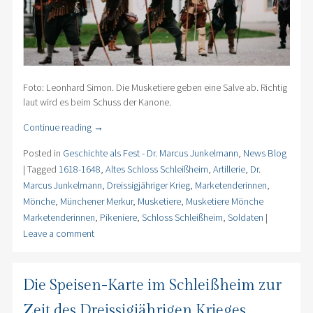
Foto: Leonhard Simon. Die Musketiere geben eine Salve ab. Richtig
laut wird es beim Schuss der Kanone.
Continue reading
→
Posted in
Geschichte als Fest - Dr. Marcus Junkelmann
,
News Blog
|
Tagged
1618-1648
,
Altes Schloss Schleißheim
,
Artillerie
,
Dr.
Marcus Junkelmann
,
Dreissigjähriger Krieg
,
Marketenderinnen
,
Mönche
,
Münchener Merkur
,
Musketiere
,
Musketiere Mönche
Marketenderinnen
,
Pikeniere
,
Schloss Schleißheim
,
Soldaten
|
Leave a comment
Die Speisen-Karte im Schleißheim zur
Zeit des Dreissigjährigen Krieges