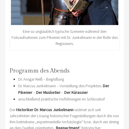
Eine so unglaublich typische Szenerie während den
Fotoaufnahmen zum Pikenier mit Dr. Junkelmann in der Rolle des
Regisseurs.
Programm des Abends
Dr. Ansgar Reiß – Begrüßung
Dr. Marcus Junkelmann – Vorstellung des Projektes:
Der
Pikenier
–
Der Musketier
–
Der Kürassier
anschließend praktische Vorführungen im Schlosshof
Der
Historiker Dr.
Marcus Junkelmann
widmet sich seit
Jahrzehnten der Lösung historischer Fragestellungen durch die von
ihm betriebene „experimentelle Archäologie“ bzw. durch ein streng
an den Quellen orientiertes „
Reenactment
“ historischer