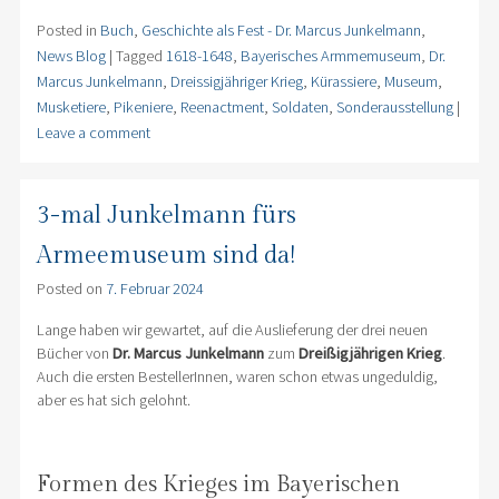
Posted in
Buch
,
Geschichte als Fest - Dr. Marcus Junkelmann
,
News Blog
|
Tagged
1618-1648
,
Bayerisches Armmemuseum
,
Dr.
Marcus Junkelmann
,
Dreissigjähriger Krieg
,
Kürassiere
,
Museum
,
Musketiere
,
Pikeniere
,
Reenactment
,
Soldaten
,
Sonderausstellung
|
Leave a comment
3-mal Junkelmann fürs
Armeemuseum sind da!
Posted on
7. Februar 2024
Lange haben wir gewartet, auf die Auslieferung der drei neuen
Bücher von
Dr. Marcus Junkelmann
zum
Dreißigjährigen Krieg
.
Auch die ersten BestellerInnen, waren schon etwas ungeduldig,
aber es hat sich gelohnt.
Formen des Krieges im Bayerischen