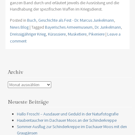
ganzen Band durch und erläutert jeweils die Ausrüstung und die
Handhabung der spezifischen Waffen im Kriegsdienst.
Posted in
Buch
,
Geschichte als Fest - Dr. Marcus Junkelmann
,
News Blog
|
Tagged
Bayerisches Armeemuseum
,
Dr. Junkelmann
,
Dreissigjähriger Krieg
,
Kürassiere
,
Musketiere
,
Pikeniere
|
Leave a
comment
Archiv
Archiv
Neueste Beiträge
Hallo Frosch! – Ausdauer und Geduld in der Naturfotografie
Haubentaucher im Dachauer Moos an der Schinderkreppe
Sommer-Ausflug zur Schinderkreppe im Dachauer Moos mit den
Graugänsen