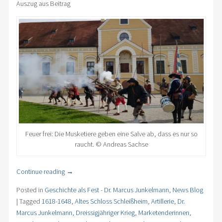
Auszug aus Beitrag
Feuer frei: Die Musketiere geben eine Salve ab, dass es nur so
raucht. © Andreas Sachse
Continue reading
→
Posted in
Geschichte als Fest - Dr. Marcus Junkelmann
,
News Blog
|
Tagged
1618-1648
,
Altes Schloss Schleißheim
,
Artillerie
,
Dr.
Marcus Junkelmann
,
Dreissigjähriger Krieg
,
Marketenderinnen
,