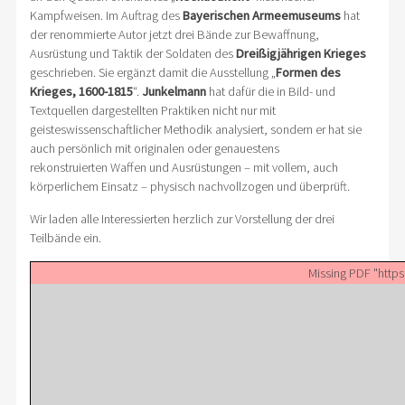
Kampfweisen. Im Auftrag des
Bayerischen Armeemuseums
hat
der renommierte Autor jetzt drei Bände zur Bewaffnung,
Ausrüstung und Taktik der Soldaten des
Dreißigjährigen Krieges
geschrieben. Sie ergänzt damit die Ausstellung „
Formen des
Krieges, 1600-1815
“.
Junkelmann
hat dafür die in Bild- und
Textquellen dargestellten Praktiken nicht nur mit
geisteswissenschaftlicher Methodik analysiert, sondern er hat sie
auch persönlich mit originalen oder genauestens
rekonstruierten Waffen und Ausrüstungen – mit vollem, auch
körperlichem Einsatz – physisch nachvollzogen und überprüft.
Wir laden alle Interessierten herzlich zur Vorstellung der drei
Teilbände ein.
Missing PDF "http