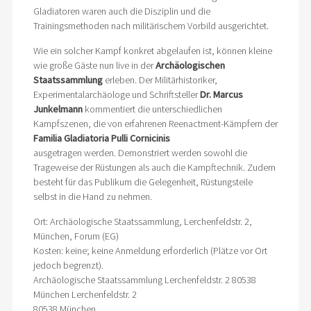
Gladiatoren waren auch die Disziplin und die
Trainingsmethoden nach militärischem Vorbild ausgerichtet.
Wie ein solcher Kampf konkret abgelaufen ist, können kleine
wie große Gäste nun live in der
Archäologischen
Staatssammlung
erleben. Der Militärhistoriker,
Experimentalarchäologe und Schriftsteller
Dr. Marcus
Junkelmann
kommentiert die unterschiedlichen
Kampfszenen, die von erfahrenen Reenactment-Kämpfern der
Familia Gladiatoria Pulli Cornicinis
ausgetragen werden. Demonstriert werden sowohl die
Trageweise der Rüstungen als auch die Kampftechnik. Zudem
besteht für das Publikum die Gelegenheit, Rüstungsteile
selbst in die Hand zu nehmen.
Ort: Archäologische Staatssammlung, Lerchenfeldstr. 2,
München, Forum (EG)
Kosten: keine; keine Anmeldung erforderlich (Plätze vor Ort
jedoch begrenzt).
Archäologische Staatssammlung Lerchenfeldstr. 2 80538
München Lerchenfeldstr. 2
80538 München