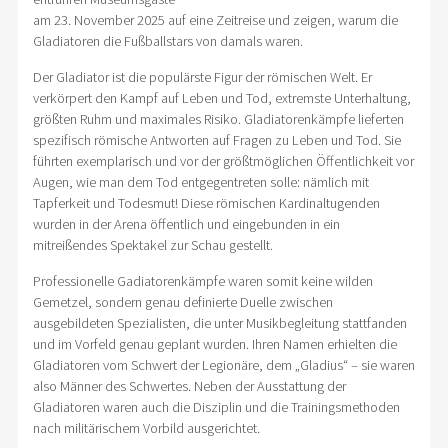
am 23. November 2025 auf eine Zeitreise und zeigen, warum die
Gladiatoren die Fußballstars von damals waren.
Der Gladiator ist die populärste Figur der römischen Welt. Er
verkörpert den Kampf auf Leben und Tod, extremste Unterhaltung,
größten Ruhm und maximales Risiko. Gladiatorenkämpfe lieferten
spezifisch römische Antworten auf Fragen zu Leben und Tod. Sie
führten exemplarisch und vor der größtmöglichen Öffentlichkeit vor
Augen, wie man dem Tod entgegentreten solle: nämlich mit
Tapferkeit und Todesmut! Diese römischen Kardinaltugenden
wurden in der Arena öffentlich und eingebunden in ein
mitreißendes Spektakel zur Schau gestellt.
Professionelle Gadiatorenkämpfe waren somit keine wilden
Gemetzel, sondern genau definierte Duelle zwischen
ausgebildeten Spezialisten, die unter Musikbegleitung stattfanden
und im Vorfeld genau geplant wurden. Ihren Namen erhielten die
Gladiatoren vom Schwert der Legionäre, dem „Gladius“ – sie waren
also Männer des Schwertes. Neben der Ausstattung der
Gladiatoren waren auch die Disziplin und die Trainingsmethoden
nach militärischem Vorbild ausgerichtet.