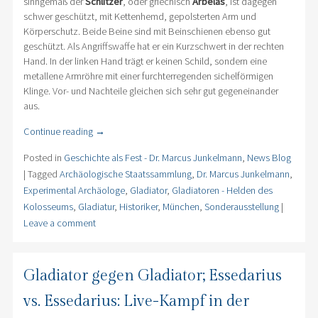
sinngemäß der
Schlitzer
, oder griechisch
Arbelas
, ist dagegen
schwer geschützt, mit Kettenhemd, gepolsterten Arm und
Körperschutz. Beide Beine sind mit Beinschienen ebenso gut
geschützt. Als Angriffswaffe hat er ein Kurzschwert in der rechten
Hand. In der linken Hand trägt er keinen Schild, sondern eine
metallene Armröhre mit einer furchterregenden sichelförmigen
Klinge. Vor- und Nachteile gleichen sich sehr gut gegeneinander
aus.
Continue reading
→
Posted in
Geschichte als Fest - Dr. Marcus Junkelmann
,
News Blog
|
Tagged
Archäologische Staatssammlung
,
Dr. Marcus Junkelmann
,
Experimental Archäologe
,
Gladiator
,
Gladiatoren - Helden des
Kolosseums
,
Gladiatur
,
Historiker
,
München
,
Sonderausstellung
|
Leave a comment
Gladiator gegen Gladiator; Essedarius
vs. Essedarius: Live-Kampf in der