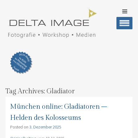
SKIP TO
CONTENT
Men
DELTA IMAGE
Professionelle Fotografie visuell erleben
Tag Archives:
Gladiator
München online: Gladiatoren –
Helden des Kolosseums
Posted on
3. Dezember 2025