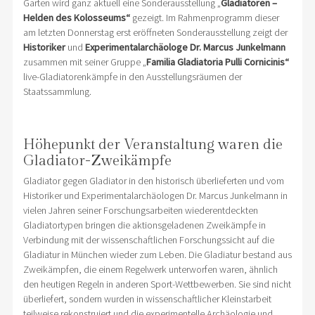
Garten wird ganz aktuell eine Sonderausstellung „
Gladiatoren –
Helden des Kolosseums“
gezeigt. Im Rahmenprogramm dieser
am letzten Donnerstag erst eröffneten Sonderausstellung zeigt der
Historiker
und
Experimentalarchäologe
Dr. Marcus Junkelmann
zusammen mit seiner Gruppe „
Familia Gladiatoria Pulli Cornicinis“
live-Gladiatorenkämpfe in den Ausstellungsräumen der
Staatssammlung.
Höhepunkt der Veranstaltung waren die
Gladiator-Zweikämpfe
Gladiator gegen Gladiator in den historisch überlieferten und vom
Historiker und Experimentalarchäologen Dr. Marcus Junkelmann in
vielen Jahren seiner Forschungsarbeiten wiederentdeckten
Gladiatortypen bringen die aktionsgeladenen Zweikämpfe in
Verbindung mit der wissenschaftlichen Forschungssicht auf die
Gladiatur in München wieder zum Leben. Die Gladiatur bestand aus
Zweikämpfen, die einem Regelwerk unterworfen waren, ähnlich
den heutigen Regeln in anderen Sport-Wettbewerben. Sie sind nicht
überliefert, sondern wurden in wissenschaftlicher Kleinstarbeit
teilweise rekonstruiert und die experimentelle Archäologie und