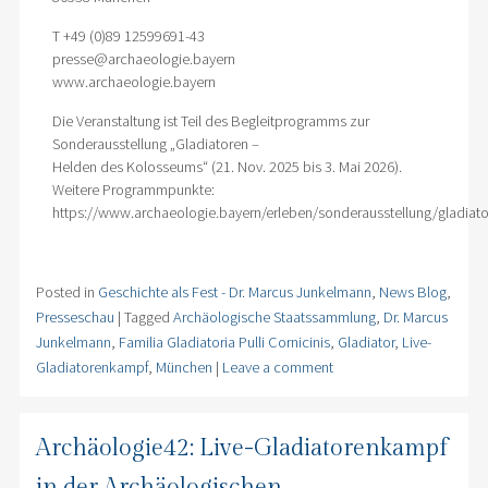
T +49 (0)89 12599691-43
presse@archaeologie.bayern
www.archaeologie.bayern
Die Veranstaltung ist Teil des Begleitprogramms zur
Sonderausstellung „Gladiatoren –
Helden des Kolosseums“ (21. Nov. 2025 bis 3. Mai 2026).
Weitere Programmpunkte:
https://www.archaeologie.bayern/erleben/sonderausstellung/gladiat
Posted in
Geschichte als Fest - Dr. Marcus Junkelmann
,
News Blog
,
Presseschau
|
Tagged
Archäologische Staatssammlung
,
Dr. Marcus
Junkelmann
,
Familia Gladiatoria Pulli Cornicinis
,
Gladiator
,
Live-
Gladiatorenkampf
,
München
|
Leave a comment
Archäologie42: Live-Gladiatorenkampf
in der Archäologischen