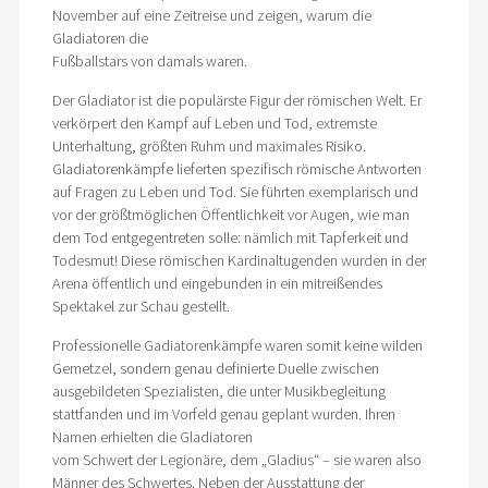
November auf eine Zeitreise und zeigen, warum die
Gladiatoren die
Fußballstars von damals waren.
Der Gladiator ist die populärste Figur der römischen Welt. Er
verkörpert den Kampf auf Leben und Tod, extremste
Unterhaltung, größten Ruhm und maximales Risiko.
Gladiatorenkämpfe lieferten spezifisch römische Antworten
auf Fragen zu Leben und Tod. Sie führten exemplarisch und
vor der größtmöglichen Öffentlichkeit vor Augen, wie man
dem Tod entgegentreten solle: nämlich mit Tapferkeit und
Todesmut! Diese römischen Kardinaltugenden wurden in der
Arena öffentlich und eingebunden in ein mitreißendes
Spektakel zur Schau gestellt.
Professionelle Gadiatorenkämpfe waren somit keine wilden
Gemetzel, sondern genau definierte Duelle zwischen
ausgebildeten Spezialisten, die unter Musikbegleitung
stattfanden und im Vorfeld genau geplant wurden. Ihren
Namen erhielten die Gladiatoren
vom Schwert der Legionäre, dem „Gladius“ – sie waren also
Männer des Schwertes. Neben der Ausstattung der