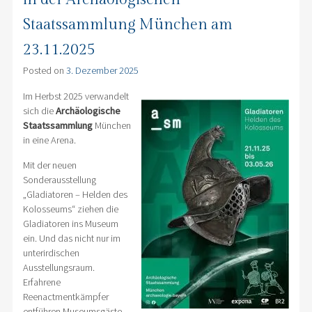
Staatssammlung München am
23.11.2025
Posted on
3. Dezember 2025
Im Herbst 2025 verwandelt
sich die
Archäologische
Staatssammlung
München
in eine Arena.
Mit der neuen
Sonderausstellung
„Gladiatoren – Helden des
Kolosseums“ ziehen die
Gladiatoren ins Museum
ein. Und das nicht nur im
unterirdischen
Ausstellungsraum.
Erfahrene
Reenactmentkämpfer
entführen Museumsgäste