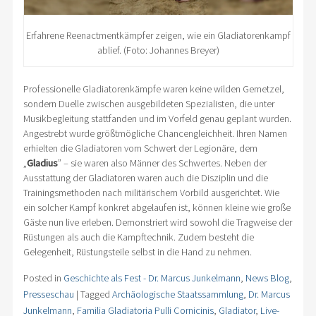
Erfahrene Reenactmentkämpfer zeigen, wie ein Gladiatorenkampf
ablief. (Foto: Johannes Breyer)
Professionelle Gladiatorenkämpfe waren keine wilden Gemetzel,
sondern Duelle zwischen ausgebildeten Spezialisten, die unter
Musikbegleitung stattfanden und im Vorfeld genau geplant wurden.
Angestrebt wurde größtmögliche Chancengleichheit. Ihren Namen
erhielten die Gladiatoren vom Schwert der Legionäre, dem
„
Gladius
” – sie waren also Männer des Schwertes. Neben der
Ausstattung der Gladiatoren waren auch die Disziplin und die
Trainingsmethoden nach militärischem Vorbild ausgerichtet. Wie
ein solcher Kampf konkret abgelaufen ist, können kleine wie große
Gäste nun live erleben. Demonstriert wird sowohl die Tragweise der
Rüstungen als auch die Kampftechnik. Zudem besteht die
Gelegenheit, Rüstungsteile selbst in die Hand zu nehmen.
Posted in
Geschichte als Fest - Dr. Marcus Junkelmann
,
News Blog
,
Presseschau
|
Tagged
Archäologische Staatssammlung
,
Dr. Marcus
Junkelmann
,
Familia Gladiatoria Pulli Cornicinis
,
Gladiator
,
Live-