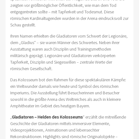
zeigten vor größtmöglicher Öffentlichkeit, wie man dem Tod
entgegentreten sollte – mit Tapferkeit und Todesmut. Diese
römischen Kardinaltugenden wurden in der Arena eindrucksvoll zur
Schau gestellt.
Ihren Namen erhielten die Gladiatoren vom Schwert der Legionäre,
dem „Gladius“ – sie waren Männer des Schwertes. Neben ihrer
Ausstattung waren auch Disziplin und Trainingsmethoden
militärisch geprägt. Legionäre und Gladiatoren verkörperten
Tapferkeit, Disziplin und Siegeswillen – zentrale Werte der
römischen Gesellschaft.
Das Kolosseum bot den Rahmen für diese spektakulären Kämpfe:
ein Weltwunder damals wie heute und Symbol des römischen
Imperiums. Die Ausstellung führt Besucherinnen und Besucher
sowohl in die größte Arena des Weltreiches als auch in kleinere
Amphitheater im Gebiet des heutigen Bayern.
„
Gladiatoren – Helden des Kolosseums
“ erzählt die mitreißende
Geschichte der Gladiatoren mittels immersiver Elemente,
Videoprojektionen, Animationen und lebensechter
Rekonstruktionen. Highlights sind römische Originalobjekte –