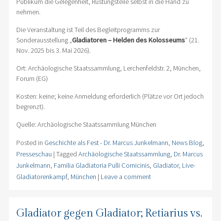
Publikum die Gelegenheit, Rüstungsteile selbst in die Hand zu
nehmen.
Die Veranstaltung ist Teil des Begleitprogramms zur
Sonderausstellung „
Gladiatoren – Helden des Kolosseums
“ (21.
Nov. 2025 bis 3. Mai 2026).
Ort: Archäologische Staatssammlung, Lerchenfeldstr. 2, München,
Forum (EG)
Kosten: keine; keine Anmeldung erforderlich (Plätze vor Ort jedoch
begrenzt).
Quelle: Archäologische Staatssammlung München
Posted in
Geschichte als Fest - Dr. Marcus Junkelmann
,
News Blog
,
Presseschau
|
Tagged
Archäologische Staatssammlung
,
Dr. Marcus
Junkelmann
,
Familia Gladiatoria Pulli Cornicinis
,
Gladiator
,
Live-
Gladiatorenkampf
,
München
|
Leave a comment
Gladiator gegen Gladiator; Retiarius vs.