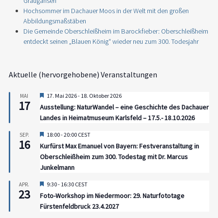
Graugänsen
Hochsommer im Dachauer Moos in der Welt mit den großen
Abbildungsmaßstäben
Die Gemeinde Oberschleißheim im Barockfieber: Oberschleißheim
entdeckt seinen „Blauen König“ wieder neu zum 300. Todesjahr
Aktuelle (hervorgehobene) Veranstaltungen
Hervorgehoben
17. Mai 2026
-
18. Oktober 2026
MAI
17
Ausstellung: NaturWandel – eine Geschichte des Dachauer
Landes in Heimatmuseum Karlsfeld – 17.5.- 18.10.2026
Hervorgehoben
18:00
-
20:00
CEST
SEP.
16
Kurfürst Max Emanuel von Bayern: Festveranstaltung in
Oberschleißheim zum 300. Todestag mit Dr. Marcus
Junkelmann
Hervorgehoben
9:30
-
16:30
CEST
APR.
23
Foto-Workshop im Niedermoor: 29. Naturfototage
Fürstenfeldbruck 23.4.2027