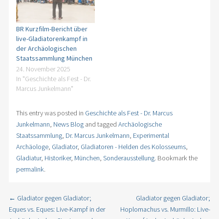
BR Kurzfilm-Bericht über
live-Gladiatorenkampf in
der Archäologischen
Staatssammlung München
24. November 2025
In "Geschichte als Fest - Dr.
Marcus Junkelmann"
This entry was posted in
Geschichte als Fest - Dr. Marcus
Junkelmann
,
News Blog
and tagged
Archäologische
Staatssammlung
,
Dr. Marcus Junkelmann
,
Experimental
Archäologe
,
Gladiator
,
Gladiatoren - Helden des Kolosseums
,
Gladiatur
,
Historiker
,
München
,
Sonderausstellung
. Bookmark the
permalink
.
←
Gladiator gegen Gladiator;
Gladiator gegen Gladiator;
Post navigation
Eques vs. Eques: Live-Kampf in der
Hoplomachus vs. Murmillo: Live-