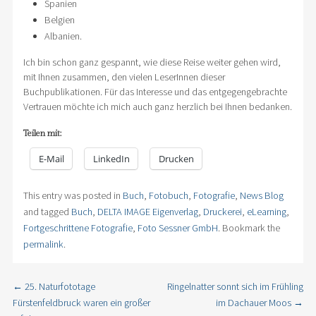
Spanien
Belgien
Albanien.
Ich bin schon ganz gespannt, wie diese Reise weiter gehen wird,
mit Ihnen zusammen, den vielen LeserInnen dieser
Buchpublikationen. Für das Interesse und das entgegengebrachte
Vertrauen möchte ich mich auch ganz herzlich bei Ihnen bedanken.
Teilen mit:
E-Mail
LinkedIn
Drucken
This entry was posted in
Buch
,
Fotobuch
,
Fotografie
,
News Blog
and tagged
Buch
,
DELTA IMAGE Eigenverlag
,
Druckerei
,
eLearning
,
Fortgeschrittene Fotografie
,
Foto Sessner GmbH
. Bookmark the
permalink
.
←
25. Naturfototage
Ringelnatter sonnt sich im Frühling
Post navigation
Fürstenfeldbruck waren ein großer
im Dachauer Moos
→