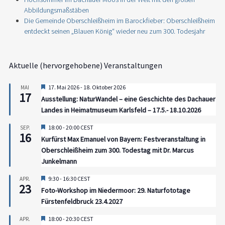
Abbildungsmaßstäben
Die Gemeinde Oberschleißheim im Barockfieber: Oberschleißheim
entdeckt seinen „Blauen König“ wieder neu zum 300. Todesjahr
Aktuelle (hervorgehobene) Veranstaltungen
Hervorgehoben
17. Mai 2026
-
18. Oktober 2026
MAI
17
Ausstellung: NaturWandel – eine Geschichte des Dachauer
Landes in Heimatmuseum Karlsfeld – 17.5.- 18.10.2026
Hervorgehoben
18:00
-
20:00
CEST
SEP.
16
Kurfürst Max Emanuel von Bayern: Festveranstaltung in
Oberschleißheim zum 300. Todestag mit Dr. Marcus
Junkelmann
Hervorgehoben
9:30
-
16:30
CEST
APR.
23
Foto-Workshop im Niedermoor: 29. Naturfototage
Fürstenfeldbruck 23.4.2027
Hervorgehoben
18:00
-
20:30
CEST
APR.