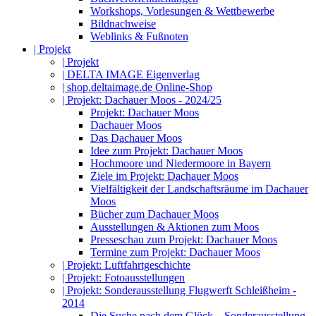
Workshops, Vorlesungen & Wettbewerbe
Bildnachweise
Weblinks & Fußnoten
| Projekt
| Projekt
| DELTA IMAGE Eigenverlag
| shop.deltaimage.de Online-Shop
| Projekt: Dachauer Moos - 2024/25
Projekt: Dachauer Moos
Dachauer Moos
Das Dachauer Moos
Idee zum Projekt: Dachauer Moos
Hochmoore und Niedermoore in Bayern
Ziele im Projekt: Dachauer Moos
Vielfältigkeit der Landschaftsräume im Dachauer
Moos
Bücher zum Dachauer Moos
Ausstellungen & Aktionen zum Moos
Presseschau zum Projekt: Dachauer Moos
Termine zum Projekt: Dachauer Moos
| Projekt: Luftfahrtgeschichte
| Projekt: Fotoausstellungen
| Projekt: Sonderausstellung Flugwerft Schleißheim -
2014
Die Suche nach dem Glück – Sonderausstellung