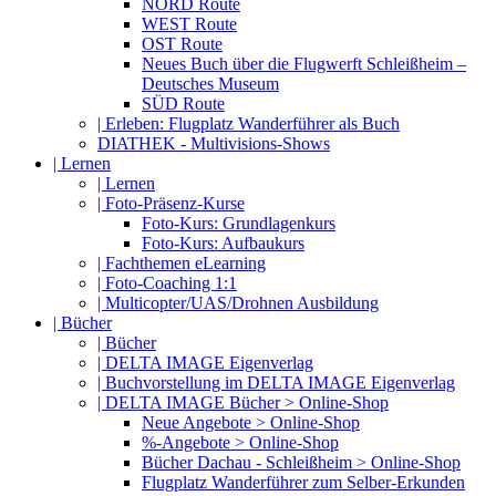
NORD Route
WEST Route
OST Route
Neues Buch über die Flugwerft Schleißheim –
Deutsches Museum
SÜD Route
| Erleben: Flugplatz Wanderführer als Buch
DIATHEK - Multivisions-Shows
| Lernen
| Lernen
| Foto-Präsenz-Kurse
Foto-Kurs: Grundlagenkurs
Foto-Kurs: Aufbaukurs
| Fachthemen eLearning
| Foto-Coaching 1:1
| Multicopter/UAS/Drohnen Ausbildung
| Bücher
| Bücher
| DELTA IMAGE Eigenverlag
| Buchvorstellung im DELTA IMAGE Eigenverlag
| DELTA IMAGE Bücher > Online-Shop
Neue Angebote > Online-Shop
%-Angebote > Online-Shop
Bücher Dachau - Schleißheim > Online-Shop
Flugplatz Wanderführer zum Selber-Erkunden