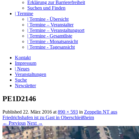
Erklärung zur Barrierefreiheit
Suchen und Finden
| Termine
| Termine - Übersicht
| Termine – Veranstalter
| Termine – Veranstaltungsort
| Termine - Gesamtliste
| Termine - Monatsansicht
| Termine - Tagesansicht
Kontakt
Impressum
| Neues
Veranstaltungen
Suche
Newsletter
PE1D2146
Published
22. März 2016
at
890 × 593
in
Zeppelin NT aus
Friedrichshafen ist zu Gast in Oberschleißheim
← Previous
Next →