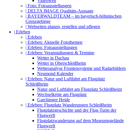
Videowelt
| Foto: Fotoausstellungen
| DELTA IMAGE Qualitäts-Aussage
| BAYERWALDTEAM – im bayerisch-böhmischen
Grenzgebirge
| Webseiten planen, erstellen und pflegen
| Erleben
| Erleben
| Erleben: Aktuelle Fotothemen
| Erleben: Fotoausstellungen
| Erleben: Veranstaltungen & Termine
Wetter in Dachau
Wetter in Oberschleißheim
Wetteranalyse Frontensysteme und Radarbildern
Neumond Kalender
| Erleben: Natur und Luftfahrt am Flugplatz
Schleißheim
Natur und Luftfahrt am Flugplatz Schleißheim
Wechselkröte am Flugplatz
Garchinger Heide
| Erleben: Flugplatz Wanderungen Schleißheim
Flugplatzgeschichte und der Flug-Turm der
Flugwerft
Flugplatzwanderung auf dem Museumsgelände
Flugwerft