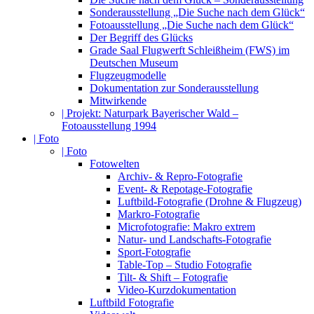
Sonderausstellung „Die Suche nach dem Glück“
Fotoausstellung „Die Suche nach dem Glück“
Der Begriff des Glücks
Grade Saal Flugwerft Schleißheim (FWS) im
Deutschen Museum
Flugzeugmodelle
Dokumentation zur Sonderausstellung
Mitwirkende
| Projekt: Naturpark Bayerischer Wald –
Fotoausstellung 1994
| Foto
| Foto
Fotowelten
Archiv- & Repro-Fotografie
Event- & Repotage-Fotografie
Luftbild-Fotografie (Drohne & Flugzeug)
Markro-Fotografie
Microfotografie: Makro extrem
Natur- und Landschafts-Fotografie
Sport-Fotografie
Table-Top – Studio Fotografie
Tilt- & Shift – Fotografie
Video-Kurzdokumentation
Luftbild Fotografie