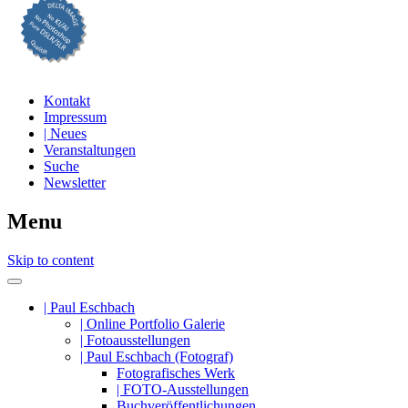
Professionelle Fotografie visuell erleben
DELTA IMAGE
Kontakt
Impressum
| Neues
Veranstaltungen
Suche
Newsletter
Menu
Skip to content
| Paul Eschbach
| Online Portfolio Galerie
| Fotoausstellungen
| Paul Eschbach (Fotograf)
Fotografisches Werk
| FOTO-Ausstellungen
Buchveröffentlichungen