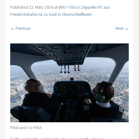
Published
22. März 2016
at
890 × 593
in
Zeppelin NT aus
Friedrichshafen ist zu Gast in Oberschleißheim
← Previous
Next →
Pilot und Co-Pilot