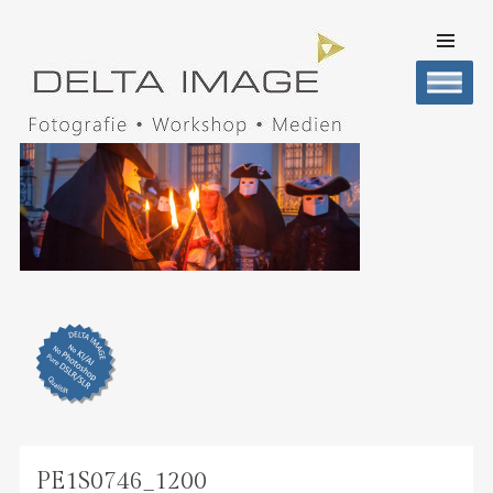
SKIP TO
CONTENT
Men
DELTA IMAGE
Professionelle Fotografie visuell erleben
PE1S0746_1200