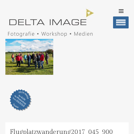
SKIP TO
CONTENT
Men
DELTA IMAGE
Professionelle Fotografie visuell erleben
Flugplatzwanderung2017_045_900