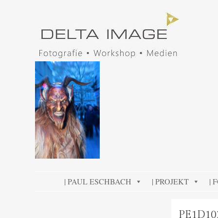
DELTA IMAGE
Professionelle Fotografie visuell erleben
SKIP TO CONTENT
| PAUL ESCHBACH
| PROJEKT
| 
PE1D10