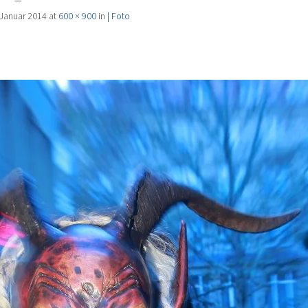
 Januar 2014
at
600 × 900
in
| Foto