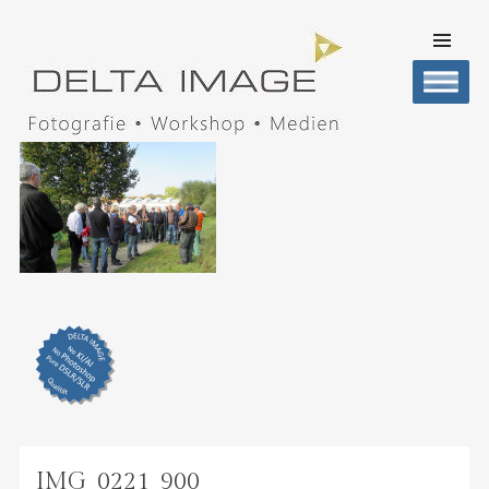
SKIP TO
CONTENT
Men
DELTA IMAGE
Professionelle Fotografie visuell erleben
IMG_0221_900