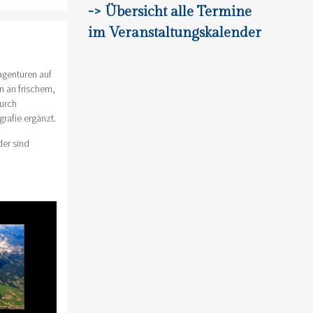
-> Übersicht alle Termine
im Veranstaltungskalender
agenturen auf
n an frischem,
durch
rafie ergänzt.
der sind