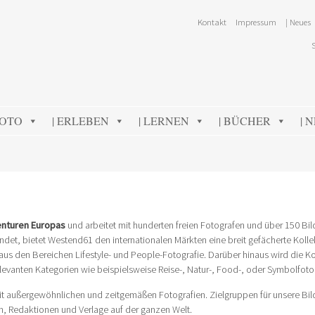
Kontakt
Impressum
| Neues
FOTO
| ERLEBEN
| LERNEN
| BÜCHER
| 
nturen Europas
und arbeitet mit hunderten freien Fotografen und über 150 Bi
et, bietet Westend61 den internationalen Märkten eine breit gefächerte Kolle
us den Bereichen Lifestyle- und People-Fotografie. Darüber hinaus wird die Ko
levanten Kategorien wie beispielsweise Reise-, Natur-, Food-, oder Symbolfotog
mit außergewöhnlichen und zeitgemäßen Fotografien. Zielgruppen für unsere Bil
, Redaktionen und Verlage auf der ganzen Welt.