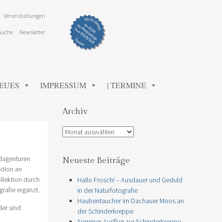
Veranstaltungen
Suche
Newsletter
NEUES
IMPRESSUM
| TERMINE
Archiv
Archiv
ldagenturen
Neueste Beiträge
ktion an
llektion durch
Hallo Frosch! – Ausdauer und Geduld
rafie ergänzt.
in der Naturfotografie
Haubentaucher im Dachauer Moos an
der sind
der Schinderkreppe
Sommer-Ausflug zur Schinderkreppe