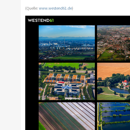
(Quelle:
www.westend61.de
)