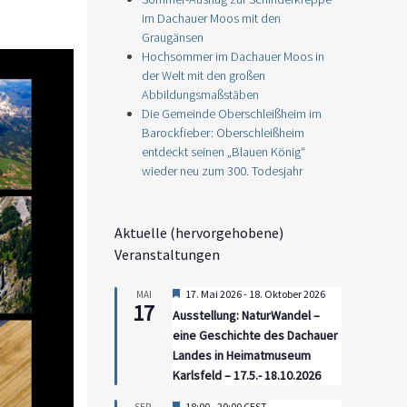
im Dachauer Moos mit den
Graugänsen
Hochsommer im Dachauer Moos in
der Welt mit den großen
Abbildungsmaßstäben
Die Gemeinde Oberschleißheim im
Barockfieber: Oberschleißheim
entdeckt seinen „Blauen König“
wieder neu zum 300. Todesjahr
Aktuelle (hervorgehobene)
Veranstaltungen
Hervorgehoben
17. Mai 2026
-
18. Oktober 2026
MAI
17
Ausstellung: NaturWandel –
eine Geschichte des Dachauer
Landes in Heimatmuseum
Karlsfeld – 17.5.- 18.10.2026
Hervorgehoben
18:00
-
20:00
CEST