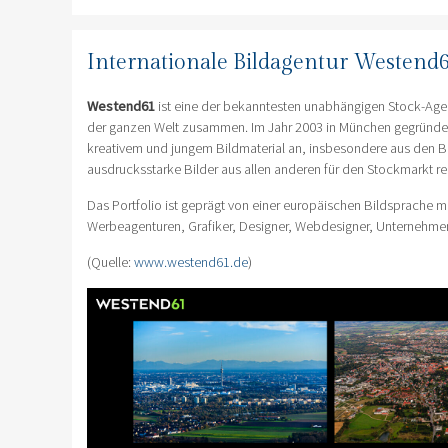
Internationale Bildagentur Westend6
Westend61
ist eine der bekanntesten unabhängigen Stock-Agen
der ganzen Welt zusammen. Im Jahr 2003 in München gegründet, 
kreativem und jungem Bildmaterial an, insbesondere aus den Be
ausdrucksstarke Bilder aus allen anderen für den Stockmarkt re
Das Portfolio ist geprägt von einer europäischen Bildsprache 
Werbeagenturen, Grafiker, Designer, Webdesigner, Unternehmen
(Quelle:
www.westend61.de
)