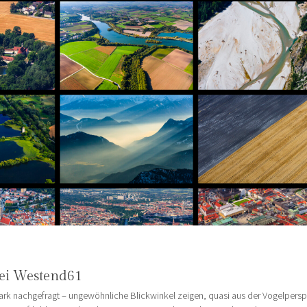
ei Westend61
stark nachgefragt – ungewöhnliche Blickwinkel zeigen, quasi aus der Vogelperspek