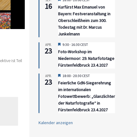
SEP.
16
Kurfürst Max Emanuel von
Bayern: Festveranstaltung in
Oberschleißheim zum 300.
Todestag mit Dr. Marcus
Junkelmann
Hervorgehoben
9:30
-
16:30
CEST
APR.
23
Foto-Workshop im
Niedermoor: 29. Naturfototage
tive ist Teil
Fürstenfeldbruck 23.4.2027
Hervorgehoben
18:00
-
20:30
CEST
APR.
23
Feierliche GdN-Siegerehrung
im internationalen
Fotowettbewerb: „Glanzlichter
der Naturfotografie“ in
Fürstenfeldbruck 23.4.2027
Kalender anzeigen