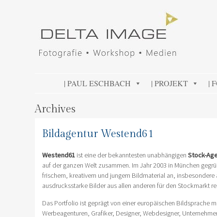
DELTA IMAGE
Professionelle Fotografie visuell erleben
SKIP TO CONTENT
| PAUL ESCHBACH
| PROJEKT
| 
Archives
Bildagentur Westend61
Westend61
ist eine der bekanntesten unabhängigen
Stock-Age
auf der ganzen Welt zusammen. Im Jahr 2003 in München gegründ
frischem, kreativem und jungem Bildmaterial an, insbesondere a
ausdrucksstarke Bilder aus allen anderen für den Stockmarkt re
Das Portfolio ist geprägt von einer europäischen Bildsprache 
Werbeagenturen, Grafiker, Designer, Webdesigner, Unternehmen