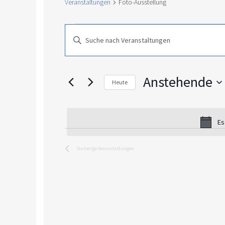
Veranstaltungen
Foto-Ausstellung
Veranstaltungen
Veranstaltungen
Bitte
Suche
Schlüsselwort
und
eingeben.
Ansichten,
Suche
Navigation
Anstehende
nach
Heute
Veranstaltungen
Datum
Schlüsselwort.
wählen.
Es
Vorherige
Veranstaltungen