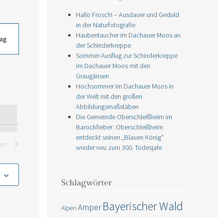
Hallo Frosch! – Ausdauer und Geduld
in der Naturfotografie
taltung
Haubentaucher im Dachauer Moos an
hten-
ag
der Schinderkreppe
ation
Sommer-Ausflug zur Schinderkreppe
im Dachauer Moos mit den
Graugänsen
Hochsommer im Dachauer Moos in
der Welt mit den großen
Abbildungsmaßstäben
Die Gemeinde Oberschleißheim im
Barockfieber: Oberschleißheim
entdeckt seinen „Blauen König“
ngen
wieder neu zum 300. Todesjahr
Schlagwörter
Bayerischer Wald
Amper
Alpen