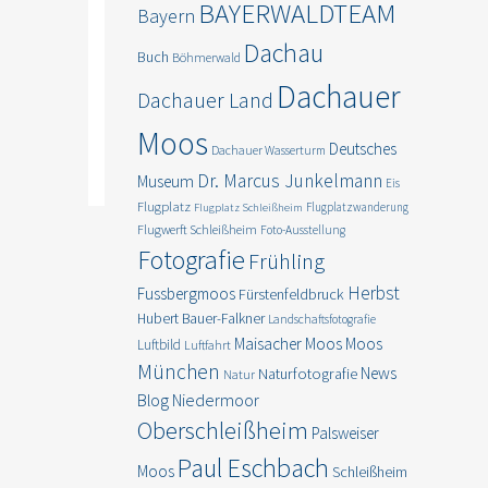
BAYERWALDTEAM
Bayern
Dachau
Buch
Böhmerwald
Dachauer
Dachauer Land
Moos
Deutsches
Dachauer Wasserturm
Dr. Marcus Junkelmann
Museum
Eis
Flugplatz
Flugplatzwanderung
Flugplatz Schleißheim
Flugwerft Schleißheim
Foto-Ausstellung
Fotografie
Frühling
Herbst
Fussbergmoos
Fürstenfeldbruck
Hubert Bauer-Falkner
Landschaftsfotografie
Moos
Maisacher Moos
Luftbild
Luftfahrt
München
News
Naturfotografie
Natur
Blog
Niedermoor
Oberschleißheim
Palsweiser
Paul Eschbach
Moos
Schleißheim