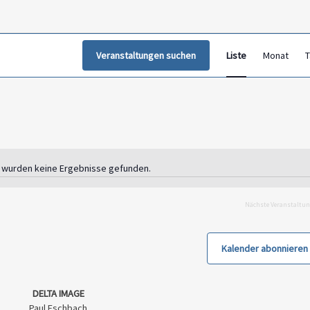
Verans
Veranstaltungen suchen
Liste
Monat
Ansic
T
Navig
 wurden keine Ergebnisse gefunden.
Hinweis
Nächste
Veranstaltu
Kalender abonnieren
DELTA IMAGE
Paul Eschbach