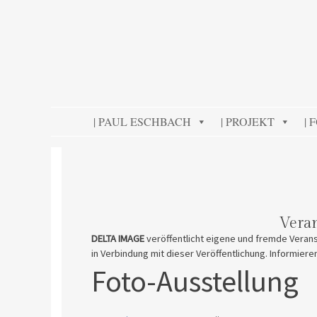
DELTA IMAGE
Professionelle Fotografie visuell erleben
SKIP TO CONTENT
| PAUL ESCHBACH
| PROJEKT
| 
Vera
DELTA IMAGE
veröffentlicht eigene und fremde Verans
in Verbindung mit dieser Veröffentlichung. Informiere
Foto-Ausstellung