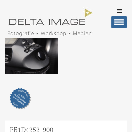
SKIP TO
CONTENT
Men
DELTA IMAGE
Professionelle Fotografie visuell erleben
PE1D4252_900