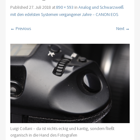
Published
27. Juli 2018
at
890 × 593
in
Analog und Schwarzweiß
mit den edelsten Systemen vergangener Jahre – CANON EOS
← Previous
Next →
Luigi Collani – da ist nichts eckig und kantig, sondern fließt
organisch in die Hand des Fotografen