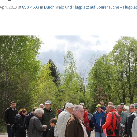
 April 2019
at
890 × 593
in
Durch Wald und Flugplatz auf Spurensuche – Flugpl