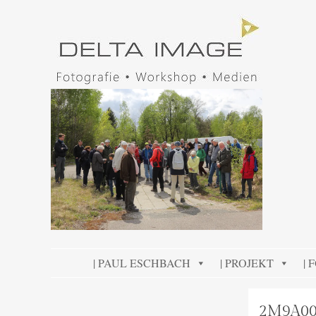
DELTA IMAGE
Professionelle Fotografie visuell erleben
SKIP TO CONTENT
| PAUL ESCHBACH
| PROJEKT
| 
2M9A00