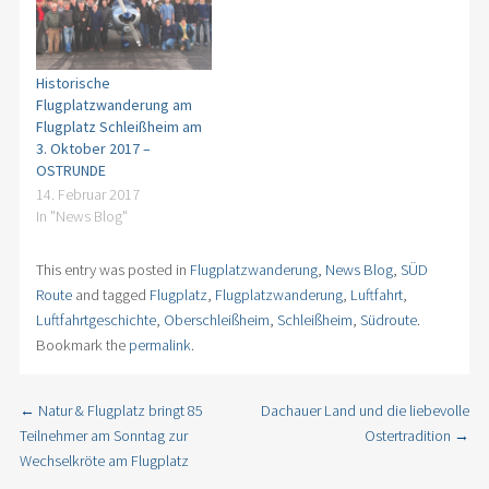
Historische
Flugplatzwanderung am
Flugplatz Schleißheim am
3. Oktober 2017 –
OSTRUNDE
14. Februar 2017
In "News Blog"
This entry was posted in
Flugplatzwanderung
,
News Blog
,
SÜD
Route
and tagged
Flugplatz
,
Flugplatzwanderung
,
Luftfahrt
,
Luftfahrtgeschichte
,
Oberschleißheim
,
Schleißheim
,
Südroute
.
Bookmark the
permalink
.
←
Natur & Flugplatz bringt 85
Dachauer Land und die liebevolle
Post navigation
Teilnehmer am Sonntag zur
Ostertradition
→
Wechselkröte am Flugplatz