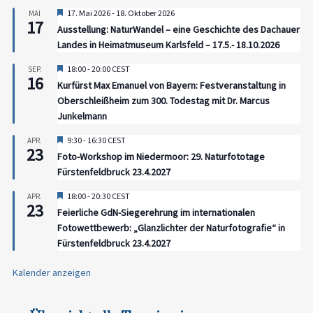
Hervorgehoben
17. Mai 2026
-
18. Oktober 2026
MAI
17
Ausstellung: NaturWandel – eine Geschichte des Dachauer
Landes in Heimatmuseum Karlsfeld – 17.5.- 18.10.2026
Hervorgehoben
18:00
-
20:00
CEST
SEP.
16
Kurfürst Max Emanuel von Bayern: Festveranstaltung in
Oberschleißheim zum 300. Todestag mit Dr. Marcus
Junkelmann
Hervorgehoben
9:30
-
16:30
CEST
APR.
23
Foto-Workshop im Niedermoor: 29. Naturfototage
Fürstenfeldbruck 23.4.2027
Hervorgehoben
18:00
-
20:30
CEST
APR.
23
Feierliche GdN-Siegerehrung im internationalen
Fotowettbewerb: „Glanzlichter der Naturfotografie“ in
Fürstenfeldbruck 23.4.2027
Kalender anzeigen