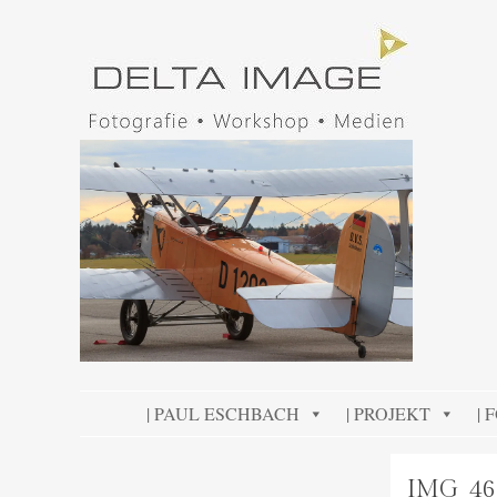
DELTA IMAGE
Professionelle Fotografie visuell erleben
SKIP TO CONTENT
| PAUL ESCHBACH
| PROJEKT
| 
IMG_46