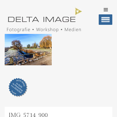
SKIP TO
CONTENT
Men
DELTA IMAGE
Professionelle Fotografie visuell erleben
IMG_5714_900