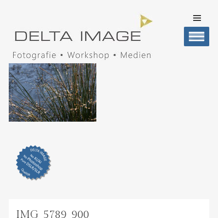
SKIP TO
CONTENT
Men
DELTA IMAGE
Professionelle Fotografie visuell erleben
IMG_5789_900