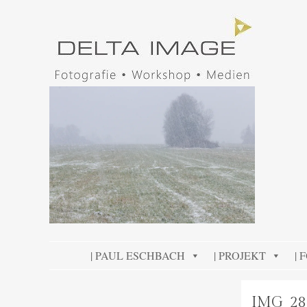
DELTA IMAGE
Professionelle Fotografie visuell erleben
SKIP TO CONTENT
| PAUL ESCHBACH
| PROJEKT
| 
IMG_28