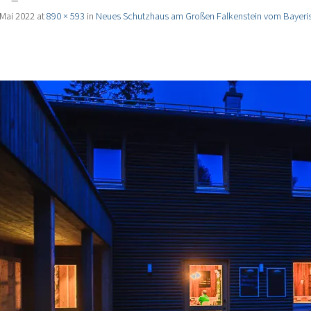
 Mai 2022
at
890 × 593
in
Neues Schutzhaus am Großen Falkenstein vom Bayerisc