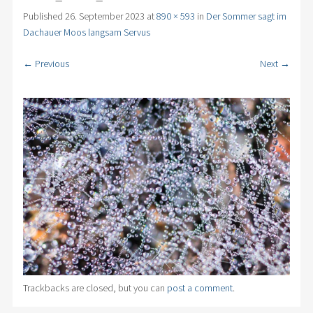
Published
26. September 2023
at
890 × 593
in
Der Sommer sagt im
Dachauer Moos langsam Servus
← Previous
Next →
Trackbacks are closed, but you can
post a comment
.