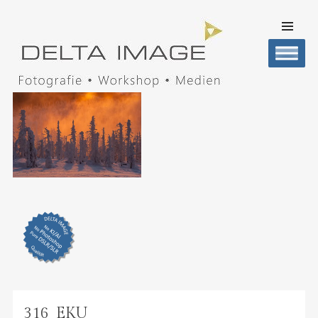
SKIP TO
CONTENT
Men
DELTA IMAGE
Professionelle Fotografie visuell erleben
316_EKU