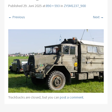
Published
29. Juni 2025
at
890 × 593
in
ZY5M1237_900
← Previous
Next →
Trackbacks are closed, but you can
post a comment
.