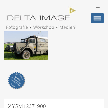
SKIP TO
CONTENT
Men
DELTA IMAGE
Professionelle Fotografie visuell erleben
ZY5M1237_900