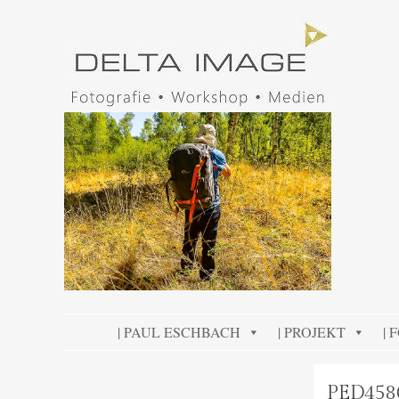
DELTA IMAGE
Professionelle Fotografie visuell erleben
SKIP TO CONTENT
| PAUL ESCHBACH
| PROJEKT
| 
PED458