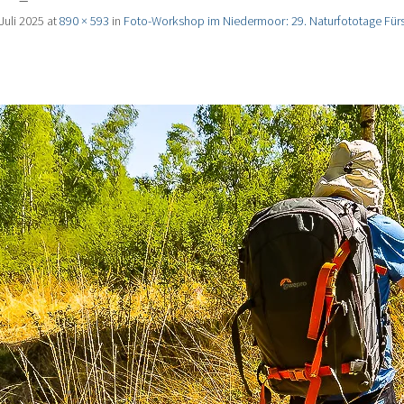
 Juli 2025
at
890 × 593
in
Foto-Workshop im Niedermoor: 29. Naturfototage Fürs