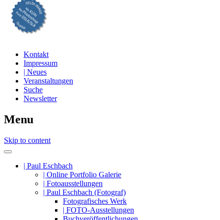
Professionelle Fotografie visuell erleben
DELTA IMAGE
Kontakt
Impressum
| Neues
Veranstaltungen
Suche
Newsletter
Menu
Skip to content
| Paul Eschbach
| Online Portfolio Galerie
| Fotoausstellungen
| Paul Eschbach (Fotograf)
Fotografisches Werk
| FOTO-Ausstellungen
Buchveröffentlichungen