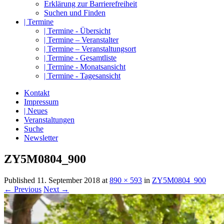
Erklärung zur Barrierefreiheit
Suchen und Finden
| Termine
| Termine - Übersicht
| Termine – Veranstalter
| Termine – Veranstaltungsort
| Termine - Gesamtliste
| Termine - Monatsansicht
| Termine - Tagesansicht
Kontakt
Impressum
| Neues
Veranstaltungen
Suche
Newsletter
ZY5M0804_900
Published
11. September 2018
at
890 × 593
in
ZY5M0804_900
← Previous
Next →