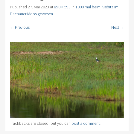
Published
27. Mai 2023
at
890 × 593
in
1000 mal beim Kiebitz im
Dachauer Moos gewesen …
← Previous
Next →
Trackbacks are closed, but you can
post a comment
.