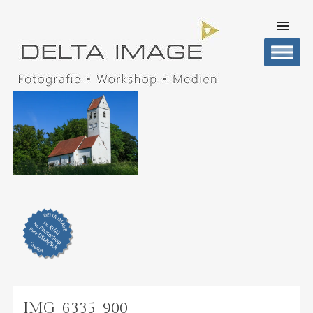
SKIP TO
CONTENT
Men
DELTA IMAGE
Professionelle Fotografie visuell erleben
IMG_6335_900