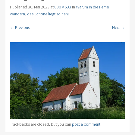
Published
30. Mai 2023
at
890 × 593
in
Warum in die Ferne
wandern, das Schöne liegt so nah!
← Previous
Next →
Trackbacks are closed, but you can
post a comment
.