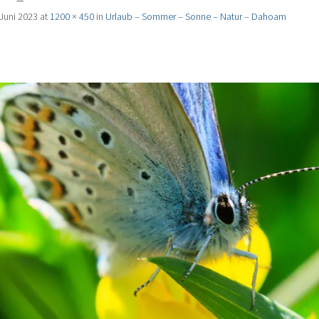
 Juni 2023
at
1200 × 450
in
Urlaub – Sommer – Sonne – Natur – Dahoam