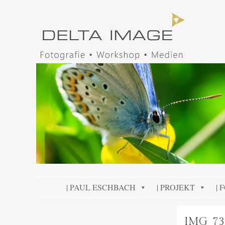
DELTA IMAGE
Professionelle Fotografie visuell erleben
SKIP TO CONTENT
| PAUL ESCHBACH
| PROJEKT
| 
IMG_73