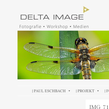
DELTA IMAGE
Professionelle Fotografie visuell erleben
SKIP TO CONTENT
| PAUL ESCHBACH
| PROJEKT
| 
IMG_71