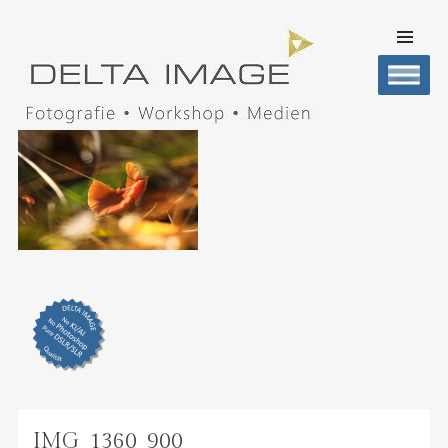
SKIP TO
CONTENT
Men
DELTA IMAGE
Professionelle Fotografie visuell erleben
IMG_1360_900