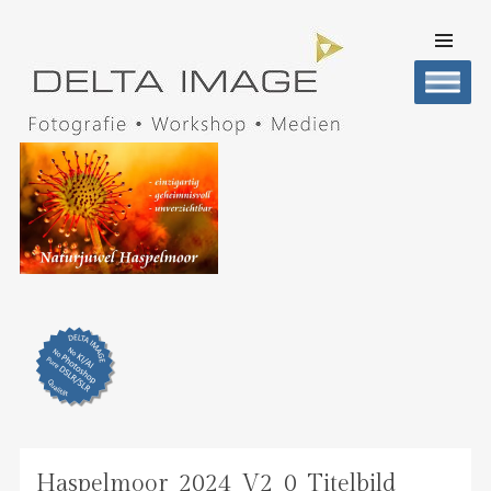
SKIP TO
CONTENT
Men
DELTA IMAGE
Professionelle Fotografie visuell erleben
Haspelmoor_2024_V2_0_Titelbild